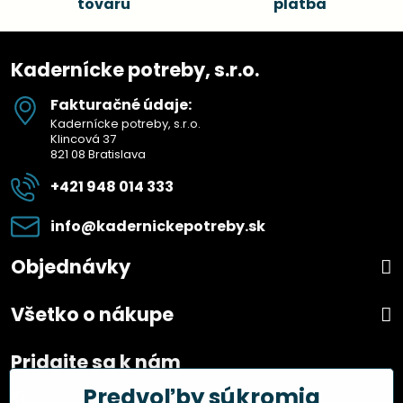
tovaru
platba
Kadernícke potreby, s.r.o.
Fakturačné údaje:
Kadernícke potreby, s.r.o.
Klincová 37
821 08 Bratislava
+421 948 014 333
info​@kadernickepotreby​.sk
Objednávky
Všetko o nákupe
Pridajte sa k nám
Predvoľby súkromia
Facebook