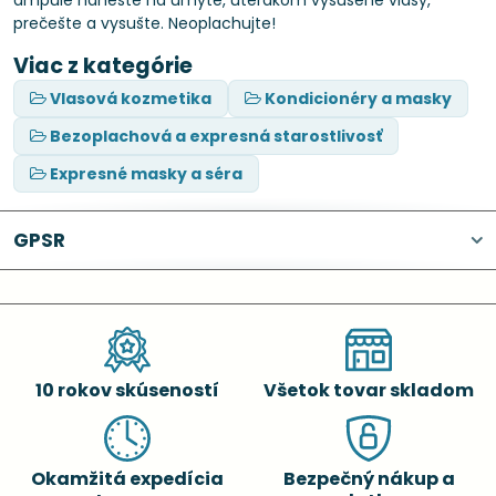
ampule naneste na umyté, uterákom vysušené vlasy,
prečešte a vysušte. Neoplachujte!
Viac z kategórie
Vlasová kozmetika
Kondicionéry a masky
Bezoplachová a expresná starostlivosť
Expresné masky a séra
GPSR
10 rokov skúseností
Všetok tovar skladom
Okamžitá expedícia
Bezpečný nákup a