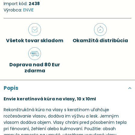
Import kód:
2438
Výrobca:
ENVIE
Všetok tovar skladom
Okamžitá distribúcia
Doprava nad 80 Eur
zdarma
Popis
Envie keratínová kúra na vlasy, 10 x 10ml
Rekonštrukčná kúra na vlasy s keratínom uľahčuje
rozčesávanie vlasov, dodáva im výživu a lesk. Jemným
vlasom dodáva objem. Vlasy chráni pred pôsobením tepla
pri fénovaní, žehlení alebo kulmovaní. Použitie: obsah