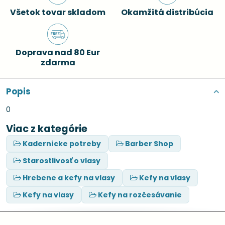
Všetok tovar skladom
Okamžitá distribúcia
Doprava nad 80 Eur
zdarma
Popis
0
Viac z kategórie
Kadernícke potreby
Barber Shop
Starostlivosť o vlasy
Hrebene a kefy na vlasy
Kefy na vlasy
Kefy na vlasy
Kefy na rozčesávanie