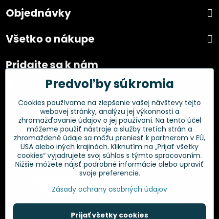
Objednávky
Všetko o nákupe
Pridajte sa k nám
Predvoľby súkromia
Facebook
Instagram
Cookies používame na zlepšenie vašej návštevy tejto
webovej stránky, analýzu jej výkonnosti a
Overené zákazníkmi
zhromažďovanie údajov o jej používaní. Na tento účel
môžeme použiť nástroje a služby tretích strán a
zhromaždené údaje sa môžu preniesť k partnerom v EÚ,
USA alebo iných krajinách. Kliknutím na „Prijať všetky
cookies“ vyjadrujete svoj súhlas s týmto spracovaním.
Nižšie môžete nájsť podrobné informácie alebo upraviť
svoje preferencie.
Zásady ochrany osobných údajov
Prijať všetky cookies