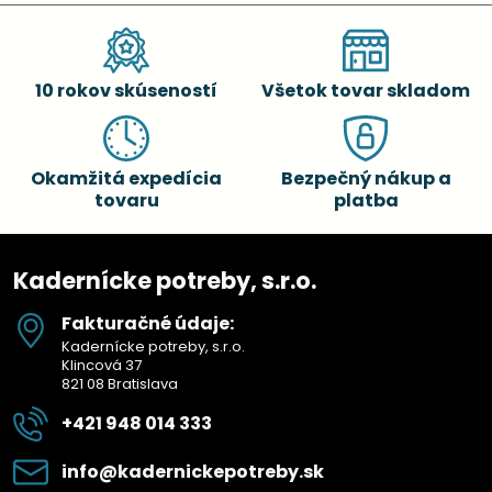
10 rokov skúseností
Všetok tovar skladom
Okamžitá expedícia
Bezpečný nákup a
tovaru
platba
Kadernícke potreby, s.r.o.
Fakturačné údaje:
Kadernícke potreby, s.r.o.
Klincová 37
821 08 Bratislava
+421 948 014 333
info​@kadernickepotreby​.sk