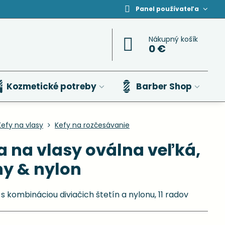
Panel používateľa
Nákupný košík
0 €
Kozmetické potreby
Barber Shop
Kefy na vlasy
Kefy na rozčesávanie
 na vlasy oválna veľká,
iny & nylon
s kombináciou diviačich štetín a nylonu, 11 radov