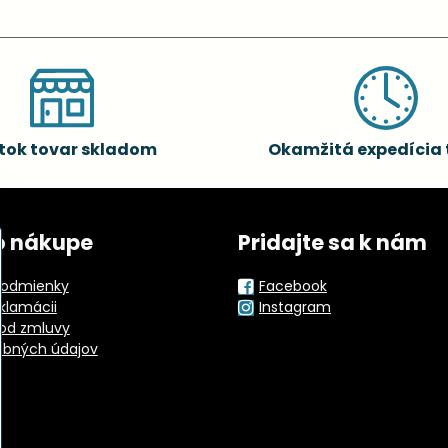
tok tovar skladom
Okamžitá expedícia 
o nákupe
Pridajte sa k nám
odmienky
Facebook
eklamácii
Instagram
od zmluvy
obných údajov