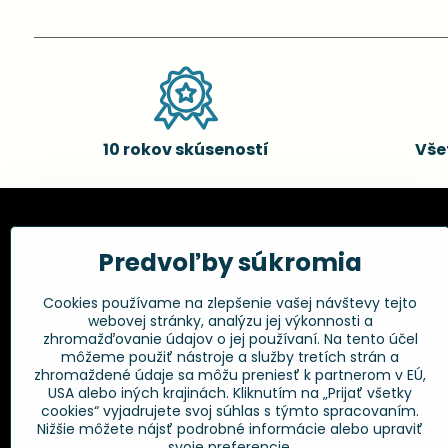
10 rokov skúseností
Vše
Kadernícke potreby, s.r.o.
Všetko 
Predvoľby súkromia
Fakturačné údaje:
Obchodné p
Cookies používame na zlepšenie vašej návštevy tejto
Postup pri r
Kadernícke potreby, s.r.o.
webovej stránky, analýzu jej výkonnosti a
Klincová 37
Odstúpenie 
zhromažďovanie údajov o jej používaní. Na tento účel
821 08 Bratislava
Ochrana os
môžeme použiť nástroje a služby tretích strán a
GPSR
zhromaždené údaje sa môžu preniesť k partnerom v EÚ,
+421 948 014 333
USA alebo iných krajinách. Kliknutím na „Prijať všetky
cookies“ vyjadrujete svoj súhlas s týmto spracovaním.
Nižšie môžete nájsť podrobné informácie alebo upraviť
info​@kadernickepotreby​.sk
svoje preferencie.