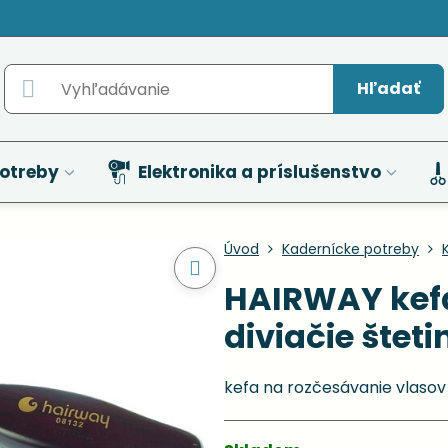
Hľadať
otreby
Elektronika a príslušenstvo
Úvod
Kadernícke potreby
HAIRWAY kefa
diviačie štet
kefa na rozčesávanie vlasov 