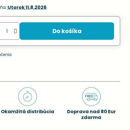
ňa:
Utorok
11.8.2026
Do košíka
učenia
Okamžitá distribúcia
Doprava nad 80 Eur
zdarma