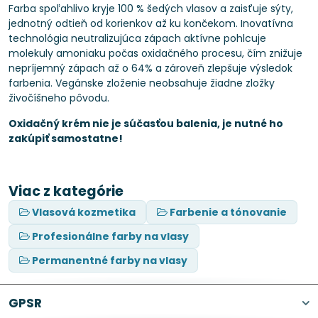
Farba spoľahlivo kryje 100 % šedých vlasov a zaisťuje sýty,
jednotný odtieň od korienkov až ku končekom. Inovatívna
technológia neutralizujúca zápach aktívne pohlcuje
molekuly amoniaku počas oxidačného procesu, čím znižuje
nepríjemný zápach až o 64% a zároveň zlepšuje výsledok
farbenia. Vegánske zloženie neobsahuje žiadne zložky
živočíšneho pôvodu.
Oxidačný krém nie je súčasťou balenia, je nutné ho
zakúpiť samostatne!
Viac z kategórie
Vlasová kozmetika
Farbenie a tónovanie
Profesionálne farby na vlasy
Permanentné farby na vlasy
GPSR