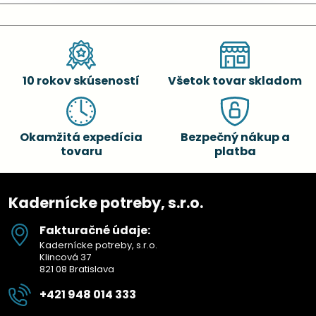
10 rokov skúseností
Všetok tovar skladom
Okamžitá expedícia
Bezpečný nákup a
tovaru
platba
Kadernícke potreby, s.r.o.
Fakturačné údaje:
Kadernícke potreby, s.r.o.
Klincová 37
821 08 Bratislava
+421 948 014 333