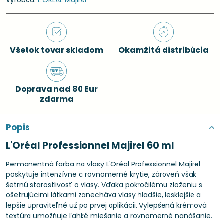
Výrobca:
L'ORÉAL Majirel
Všetok tovar skladom
Okamžitá distribúcia
Doprava nad 80 Eur
zdarma
Popis
L'Oréal Professionnel Majirel 60 ml
Permanentná farba na vlasy L'Oréal Professionnel Majirel
poskytuje intenzívne a rovnomerné krytie, zároveň však
šetrnú starostlivosť o vlasy. Vďaka pokročilému zloženiu s
ošetrujúcimi látkami zanecháva vlasy hladšie, lesklejšie a
lepšie upraviteľné už po prvej aplikácii. Vylepšená krémová
textúra umožňuje ľahké miešanie a rovnomerné nanášanie.