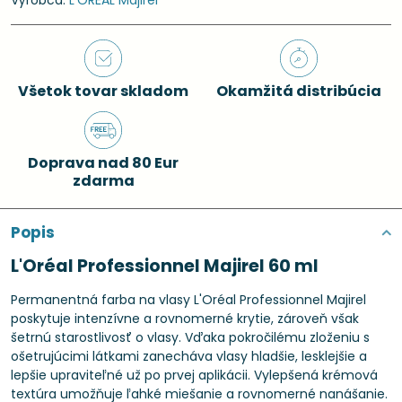
Výrobca:
L'ORÉAL Majirel
Všetok tovar skladom
Okamžitá distribúcia
Doprava nad 80 Eur
zdarma
Popis
L'Oréal Professionnel Majirel 60 ml
Permanentná farba na vlasy L'Oréal Professionnel Majirel
poskytuje intenzívne a rovnomerné krytie, zároveň však
šetrnú starostlivosť o vlasy. Vďaka pokročilému zloženiu s
ošetrujúcimi látkami zanecháva vlasy hladšie, lesklejšie a
lepšie upraviteľné už po prvej aplikácii. Vylepšená krémová
textúra umožňuje ľahké miešanie a rovnomerné nanášanie.