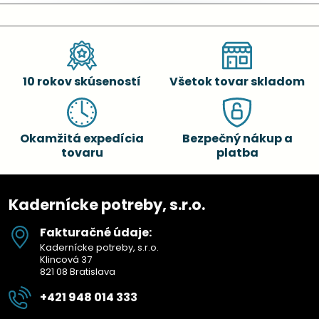
10 rokov skúseností
Všetok tovar skladom
Okamžitá expedícia
Bezpečný nákup a
tovaru
platba
Kadernícke potreby, s.r.o.
Fakturačné údaje:
Kadernícke potreby, s.r.o.
Klincová 37
821 08 Bratislava
+421 948 014 333