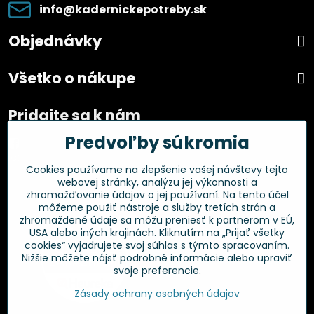
info​@kadernickepotreby​.sk
Objednávky
Všetko o nákupe
Pridajte sa k nám
Predvoľby súkromia
Facebook
Instagram
Cookies používame na zlepšenie vašej návštevy tejto
webovej stránky, analýzu jej výkonnosti a
Overené zákazníkmi
zhromažďovanie údajov o jej používaní. Na tento účel
môžeme použiť nástroje a služby tretích strán a
zhromaždené údaje sa môžu preniesť k partnerom v EÚ,
USA alebo iných krajinách. Kliknutím na „Prijať všetky
cookies“ vyjadrujete svoj súhlas s týmto spracovaním.
Nižšie môžete nájsť podrobné informácie alebo upraviť
svoje preferencie.
Zásady ochrany osobných údajov