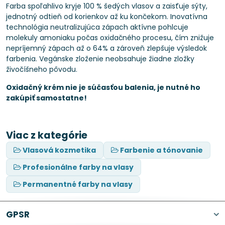
Farba spoľahlivo kryje 100 % šedých vlasov a zaisťuje sýty,
jednotný odtieň od korienkov až ku končekom. Inovatívna
technológia neutralizujúca zápach aktívne pohlcuje
molekuly amoniaku počas oxidačného procesu, čím znižuje
nepríjemný zápach až o 64% a zároveň zlepšuje výsledok
farbenia. Vegánske zloženie neobsahuje žiadne zložky
živočíšneho pôvodu.
Oxidačný krém nie je súčasťou balenia, je nutné ho
zakúpiť samostatne!
Viac z kategórie
Vlasová kozmetika
Farbenie a tónovanie
Profesionálne farby na vlasy
Permanentné farby na vlasy
GPSR