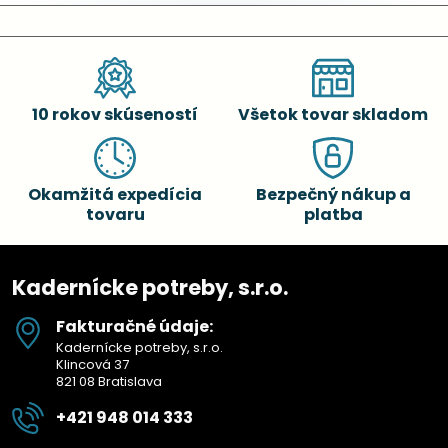
10 rokov skúseností
Všetok tovar skladom
Okamžitá expedícia
Bezpečný nákup a
tovaru
platba
Kadernícke potreby, s.r.o.
Fakturačné údaje:
Kadernícke potreby, s.r.o.
Klincová 37
821 08 Bratislava
+421 948 014 333