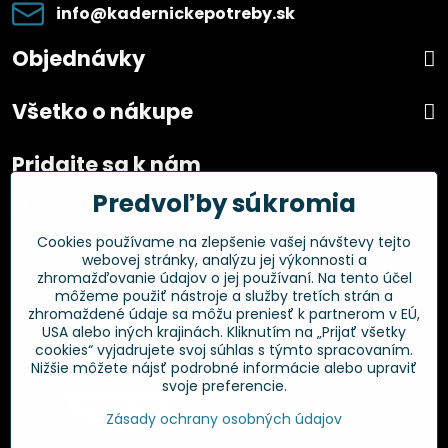
info​@kadernickepotreby​.sk
Objednávky
Všetko o nákupe
Pridajte sa k nám
Predvoľby súkromia
Facebook
Instagram
Cookies používame na zlepšenie vašej návštevy tejto
webovej stránky, analýzu jej výkonnosti a
Overené zákazníkmi
zhromažďovanie údajov o jej používaní. Na tento účel
môžeme použiť nástroje a služby tretích strán a
zhromaždené údaje sa môžu preniesť k partnerom v EÚ,
USA alebo iných krajinách. Kliknutím na „Prijať všetky
cookies“ vyjadrujete svoj súhlas s týmto spracovaním.
Nižšie môžete nájsť podrobné informácie alebo upraviť
svoje preferencie.
Zásady ochrany osobných údajov