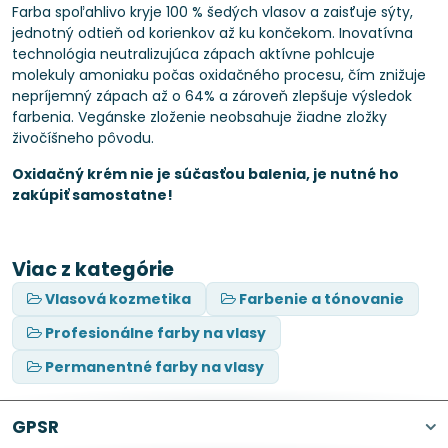
Farba spoľahlivo kryje 100 % šedých vlasov a zaisťuje sýty,
jednotný odtieň od korienkov až ku končekom. Inovatívna
technológia neutralizujúca zápach aktívne pohlcuje
molekuly amoniaku počas oxidačného procesu, čím znižuje
nepríjemný zápach až o 64% a zároveň zlepšuje výsledok
farbenia. Vegánske zloženie neobsahuje žiadne zložky
živočíšneho pôvodu.
Oxidačný krém nie je súčasťou balenia, je nutné ho
zakúpiť samostatne!
Viac z kategórie
Vlasová kozmetika
Farbenie a tónovanie
Profesionálne farby na vlasy
Permanentné farby na vlasy
GPSR