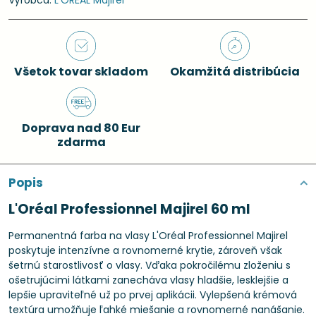
Výrobca:
L'ORÉAL Majirel
Všetok tovar skladom
Okamžitá distribúcia
Doprava nad 80 Eur
zdarma
Popis
L'Oréal Professionnel Majirel 60 ml
Permanentná farba na vlasy L'Oréal Professionnel Majirel
poskytuje intenzívne a rovnomerné krytie, zároveň však
šetrnú starostlivosť o vlasy. Vďaka pokročilému zloženiu s
ošetrujúcimi látkami zanecháva vlasy hladšie, lesklejšie a
lepšie upraviteľné už po prvej aplikácii. Vylepšená krémová
textúra umožňuje ľahké miešanie a rovnomerné nanášanie.