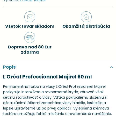
Výrobca:
L'ORÉAL Majirel
Všetok tovar skladom
Okamžitá distribúcia
Doprava nad 80 Eur
zdarma
Popis
L'Oréal Professionnel Majirel 60 ml
Permanentná farba na vlasy L'Oréal Professionnel Majirel
poskytuje intenzívne a rovnomerné krytie, zároveň však
šetrnú starostlivosť o vlasy. Vďaka pokročilému zloženiu s
ošetrujúcimi látkami zanecháva vlasy hladšie, lesklejšie a
lepšie upraviteľné už po prvej aplikácii. Vylepšená krémová
textúra umožňuje ľahké miešanie a rovnomerné nanášanie.