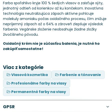
Farba spoľahlivo kryje 100 % šedých vlasov a zaisťuje sýty,
jednotný odtieň od korienkov až ku končekom. Inovatívna
technológia neutralizujúca zápach aktívne pohlcuje
molekuly amoniaku počas oxidačného procesu, čím znižuje
nepríjemný zápach až o 64% a zároveň zlepšuje výsledok
farbenia. Vegánske zloženie neobsahuje žiadne zložky
živočíšneho pôvodu.
Oxidačný krém nie je súčasťou balenia, je nutné ho
zakúpiť samostatne!
Viac z kategórie
Vlasová kozmetika
Farbenie a tónovanie
Profesionálne farby na vlasy
Permanentné farby na vlasy
GPSR