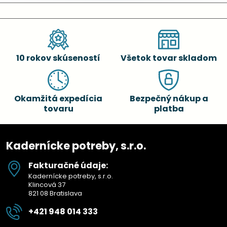
10 rokov skúseností
Všetok tovar skladom
Okamžitá expedícia
Bezpečný nákup a
tovaru
platba
Kadernícke potreby, s.r.o.
Fakturačné údaje:
Kadernícke potreby, s.r.o.
Klincová 37
821 08 Bratislava
+421 948 014 333