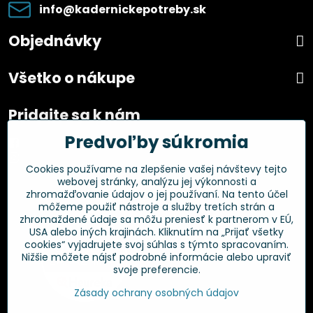
info​@kadernickepotreby​.sk
Objednávky
Všetko o nákupe
Pridajte sa k nám
Predvoľby súkromia
Facebook
Instagram
Cookies používame na zlepšenie vašej návštevy tejto
webovej stránky, analýzu jej výkonnosti a
Overené zákazníkmi
zhromažďovanie údajov o jej používaní. Na tento účel
môžeme použiť nástroje a služby tretích strán a
zhromaždené údaje sa môžu preniesť k partnerom v EÚ,
USA alebo iných krajinách. Kliknutím na „Prijať všetky
cookies“ vyjadrujete svoj súhlas s týmto spracovaním.
Nižšie môžete nájsť podrobné informácie alebo upraviť
svoje preferencie.
Zásady ochrany osobných údajov