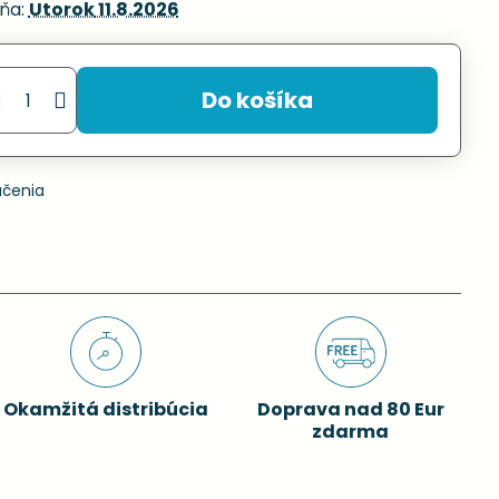
ňa:
Utorok
11.8.2026
Do košíka
učenia
Okamžitá distribúcia
Doprava nad 80 Eur
zdarma