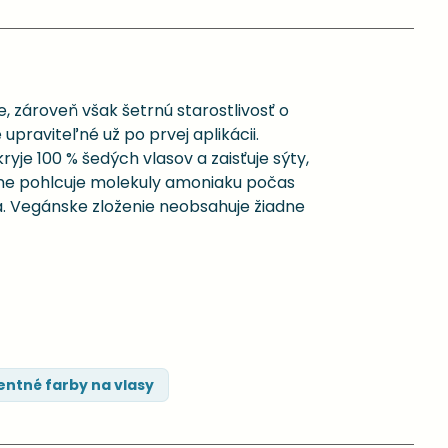
, zároveň však šetrnú starostlivosť o
 upraviteľné už po prvej aplikácii.
e 100 % šedých vlasov a zaisťuje sýty,
vne pohlcuje molekuly amoniaku počas
a. Vegánske zloženie neobsahuje žiadne
ntné farby na vlasy