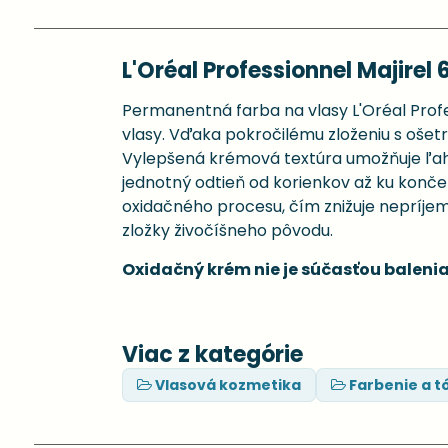
L'Oréal Professionnel Majirel 
Permanentná farba na vlasy L'Oréal Profes
vlasy. Vďaka pokročilému zloženiu s ošetru
Vylepšená krémová textúra umožňuje ľahké
jednotný odtieň od korienkov až ku konč
oxidačného procesu, čím znižuje nepríje
zložky živočíšneho pôvodu.
Oxidačný krém nie je súčasťou balenia
Viac z kategórie
Vlasová kozmetika
Farbenie a t