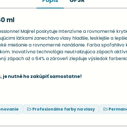
Popis
GPSR
60 ml
sionnel Majirel poskytuje intenzívne a rovnomerné krytie
júcimi látkami zanecháva vlasy hladšie, lesklejšie a lepšie
 miešanie a rovnomerné nanášanie. Farba spoľahlivo kryj
ekom. Inovatívna technológia neutralizujúca zápach aktí
mný zápach až o 64% a zároveň zlepšuje výsledok farbeni
, je nutné ho zakúpiť samostatne!
ónovanie
Profesionálne farby na vlasy
Permane