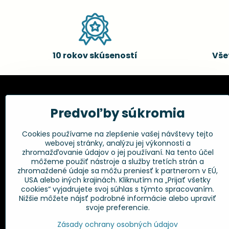
10 rokov skúseností
Vše
Kadernícke potreby, s.r.o.
Všetko 
Predvoľby súkromia
Fakturačné údaje:
Obchodné p
Cookies používame na zlepšenie vašej návštevy tejto
Postup pri r
Kadernícke potreby, s.r.o.
webovej stránky, analýzu jej výkonnosti a
Klincová 37
Odstúpenie 
zhromažďovanie údajov o jej používaní. Na tento účel
821 08 Bratislava
Ochrana os
môžeme použiť nástroje a služby tretích strán a
GPSR
zhromaždené údaje sa môžu preniesť k partnerom v EÚ,
+421 948 014 333
USA alebo iných krajinách. Kliknutím na „Prijať všetky
cookies“ vyjadrujete svoj súhlas s týmto spracovaním.
Nižšie môžete nájsť podrobné informácie alebo upraviť
info​@kadernickepotreby​.sk
svoje preferencie.
Objednávky
Zásady ochrany osobných údajov