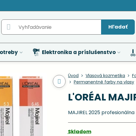
Hľadať
otreby
Elektronika a príslušenstvo
Úvod
Vlasová kozmetika
F
Permanentné farby na vlasy
L'ORÉAL MAJIR
MAJIREL 2025 profesionálna 
Skladom