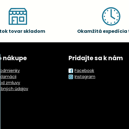
tok tovar skladom
Okamžitá expedícia 
o nákupe
Pridajte sa k nám
odmienky
Facebook
eklamácii
Instagram
od zmluvy
obných údajov