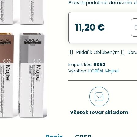
Pravdepodobne doručíme d
11,20 €
Pridať k Obľúbeným
Dor
Import kód:
5062
Výrobca:
L'ORÉAL Majirel
Všetok tovar skladom