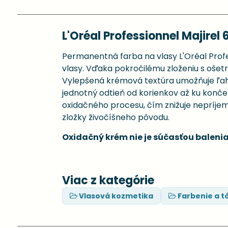
L'Oréal Professionnel Majirel 
Permanentná farba na vlasy L'Oréal Profes
vlasy. Vďaka pokročilému zloženiu s ošetru
Vylepšená krémová textúra umožňuje ľahké
jednotný odtieň od korienkov až ku konč
oxidačného procesu, čím znižuje nepríje
zložky živočíšneho pôvodu.
Oxidačný krém nie je súčasťou balenia
Viac z kategórie
Vlasová kozmetika
Farbenie a t