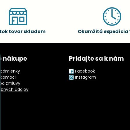
tok tovar skladom
Okamžitá expedícia 
o nákupe
Pridajte sa k nám
odmienky
Facebook
eklamácii
Instagram
od zmluvy
obných údajov