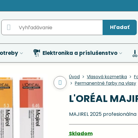
Hľadať
otreby
Elektronika a príslušenstvo
Úvod
Vlasová kozmetika
F
Permanentné farby na vlasy
L'ORÉAL MAJIR
MAJIREL 2025 profesionálna 
Skladom