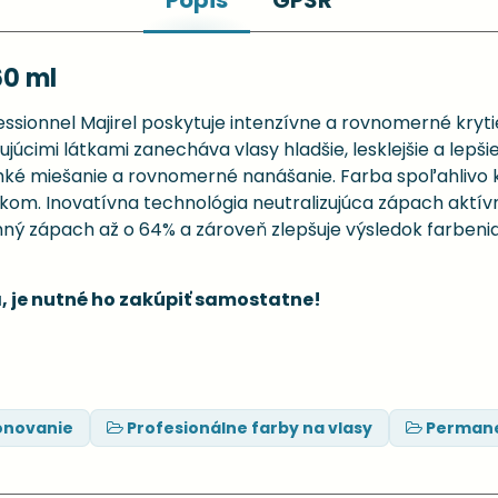
Popis
GPSR
60 ml
sionnel Majirel poskytuje intenzívne a rovnomerné krytie
júcimi látkami zanecháva vlasy hladšie, lesklejšie a lepšie
 miešanie a rovnomerné nanášanie. Farba spoľahlivo kryj
ekom. Inovatívna technológia neutralizujúca zápach aktí
mný zápach až o 64% a zároveň zlepšuje výsledok farbeni
, je nutné ho zakúpiť samostatne!
ónovanie
Profesionálne farby na vlasy
Permane