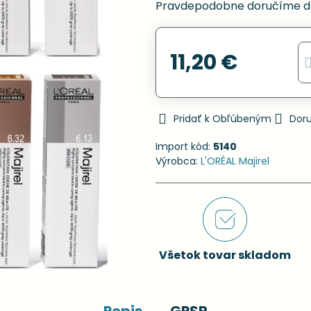
Pravdepodobne doručíme d
11,20 €
Pridať k Obľúbeným
Dor
Import kód:
5140
Výrobca:
L'ORÉAL Majirel
Všetok tovar skladom