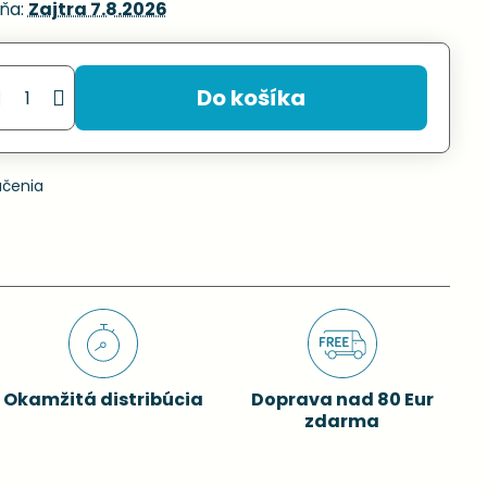
ňa:
Zajtra
7.8.2026
Do košíka
učenia
Okamžitá distribúcia
Doprava nad 80 Eur
zdarma