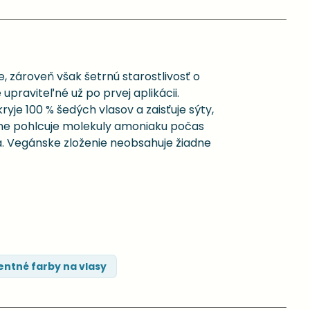
, zároveň však šetrnú starostlivosť o
 upraviteľné už po prvej aplikácii.
e 100 % šedých vlasov a zaisťuje sýty,
vne pohlcuje molekuly amoniaku počas
a. Vegánske zloženie neobsahuje žiadne
ntné farby na vlasy