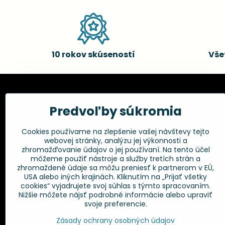
10 rokov skúseností
Vše
Kadernícke potreby, s.r.o.
Všetko 
Predvoľby súkromia
Fakturačné údaje:
Obchodné p
Cookies používame na zlepšenie vašej návštevy tejto
Postup pri r
Kadernícke potreby, s.r.o.
webovej stránky, analýzu jej výkonnosti a
Klincová 37
Odstúpenie 
zhromažďovanie údajov o jej používaní. Na tento účel
821 08 Bratislava
Ochrana os
môžeme použiť nástroje a služby tretích strán a
GPSR
zhromaždené údaje sa môžu preniesť k partnerom v EÚ,
+421 948 014 333
USA alebo iných krajinách. Kliknutím na „Prijať všetky
cookies“ vyjadrujete svoj súhlas s týmto spracovaním.
Nižšie môžete nájsť podrobné informácie alebo upraviť
info​@kadernickepotreby​.sk
svoje preferencie.
Objednávky
Zásady ochrany osobných údajov