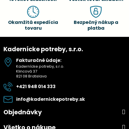
Okamžitá expedícia
Bezpečný nákup a
tovaru
platba
Kadernícke potreby, s.r.o.
Fakturačné údaje:
Kadernícke potreby, s.r.o.
Klincová 37
821 08 Bratislava
+421 948 014 333
info​@kadernickepotreby​.sk
Objednávky
Všetko o nákupe