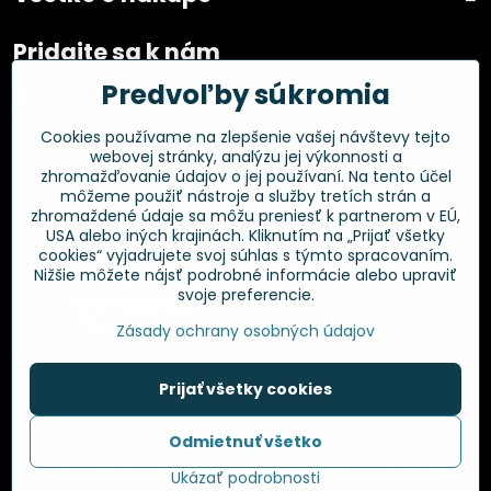
Pridajte sa k nám
Predvoľby súkromia
Facebook
Instagram
Cookies používame na zlepšenie vašej návštevy tejto
webovej stránky, analýzu jej výkonnosti a
Overené zákazníkmi
zhromažďovanie údajov o jej používaní. Na tento účel
môžeme použiť nástroje a služby tretích strán a
zhromaždené údaje sa môžu preniesť k partnerom v EÚ,
USA alebo iných krajinách. Kliknutím na „Prijať všetky
cookies“ vyjadrujete svoj súhlas s týmto spracovaním.
Nižšie môžete nájsť podrobné informácie alebo upraviť
svoje preferencie.
Zásady ochrany osobných údajov
Prijať všetky cookies
©
2026
Copyright
Odmietnuť všetko
Predvoľby súkromia
Zásady ochrany osobných údajov
Ukázať podrobnosti
Vytvorené pomocou:
BiznisWeb.sk