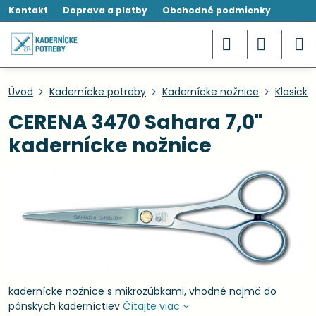
Kontakt
Doprava a platby
Obchodné podmienky
Úvod
Kadernícke potreby
Kadernícke nožnice
Klasické
CERENA 3470 Sahara 7,0"
kadernícke nožnice
kadernícke nožnice s mikrozúbkami, vhodné najmä do
pánskych kaderníctiev
Čítajte viac