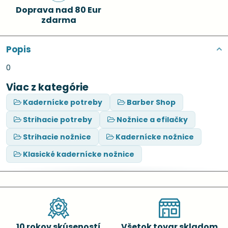
Doprava nad 80 Eur
zdarma
Popis
0
Viac z kategórie
Kadernícke potreby
Barber Shop
Strihacie potreby
Nožnice a efilačky
Strihacie nožnice
Kadernícke nožnice
Klasické kadernícke nožnice
10 rokov skúseností
Všetok tovar skladom