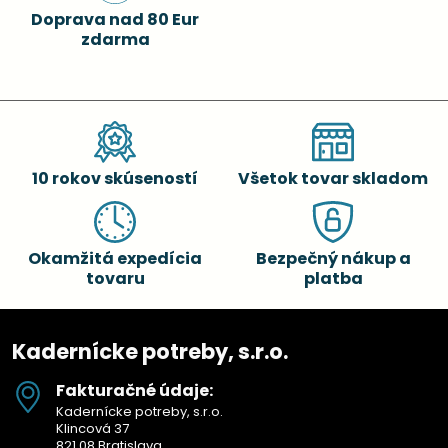
Doprava nad 80 Eur
zdarma
10 rokov skúseností
Všetok tovar skladom
Okamžitá expedícia
Bezpečný nákup a
tovaru
platba
Kadernícke potreby, s.r.o.
Fakturačné údaje:
Kadernícke potreby, s.r.o.
Klincová 37
821 08 Bratislava