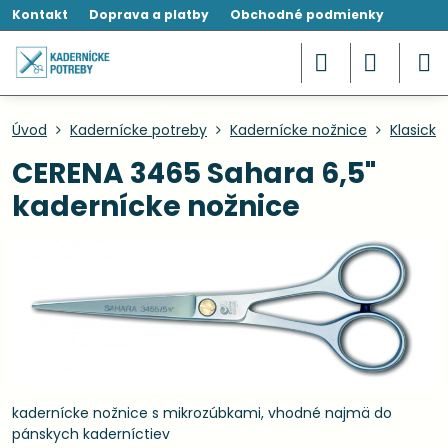
Kontakt
Doprava a platby
Obchodné podmienky
Úvod
Kadernícke potreby
Kadernícke nožnice
Klasické
CERENA 3465 Sahara 6,5"
kadernícke nožnice
kadernícke nožnice s mikrozúbkami, vhodné najmä do
pánskych kaderníctiev