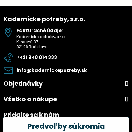
Kadernícke potreby, s.r.o.
Fakturačné údaje:
Kadernícke potreby, s.r.o.
Klincová 37
821 08 Bratislava
+421 948 014 333
info​@kadernickepotreby​.sk
Objednávky
Všetko o nákupe
Pridajte sa k nám
Predvoľby súkromia
Facebook