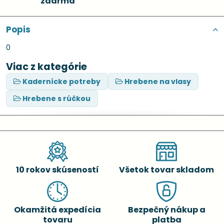
zdarma
Popis
0
Viac z kategórie
Kadernícke potreby
Hrebene na vlasy
Hrebene s rúčkou
10 rokov skúseností
Všetok tovar skladom
Okamžitá expedícia
Bezpečný nákup a
tovaru
platba