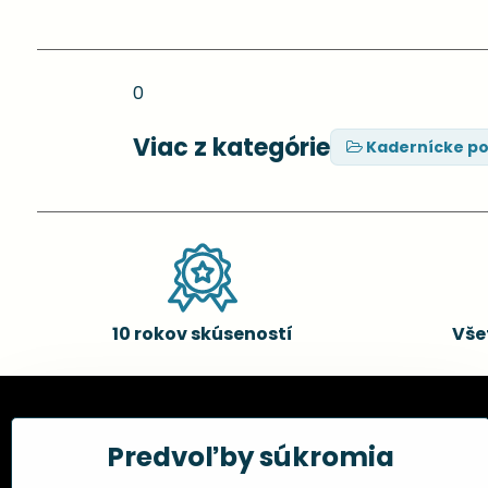
0
Viac z kategórie
Kadernícke p
10 rokov skúseností
Vše
Kadernícke potreby, s.r.o.
Všetko 
Predvoľby súkromia
Fakturačné údaje:
Obchodné p