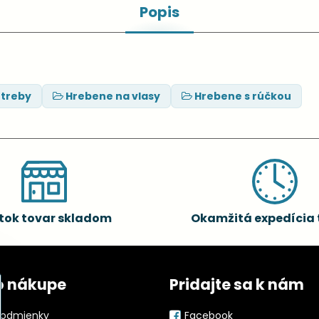
Popis
otreby
Hrebene na vlasy
Hrebene s rúčkou
tok tovar skladom
Okamžitá expedícia 
o nákupe
Pridajte sa k nám
odmienky
Facebook