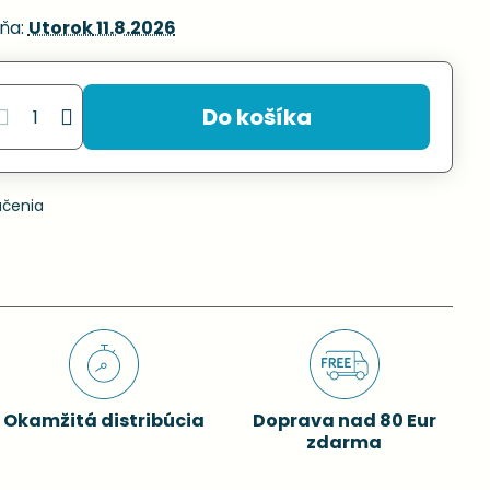
ňa:
Utorok
11.8.2026
Do košíka
učenia
Okamžitá distribúcia
Doprava nad 80 Eur
zdarma