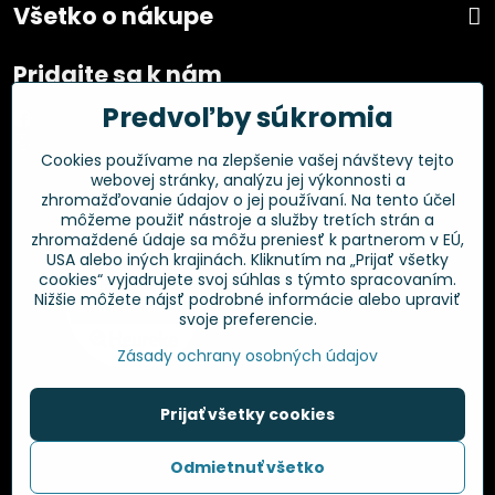
Všetko o nákupe
Pridajte sa k nám
Predvoľby súkromia
Facebook
Instagram
Cookies používame na zlepšenie vašej návštevy tejto
webovej stránky, analýzu jej výkonnosti a
Overené zákazníkmi
zhromažďovanie údajov o jej používaní. Na tento účel
môžeme použiť nástroje a služby tretích strán a
zhromaždené údaje sa môžu preniesť k partnerom v EÚ,
USA alebo iných krajinách. Kliknutím na „Prijať všetky
cookies“ vyjadrujete svoj súhlas s týmto spracovaním.
Nižšie môžete nájsť podrobné informácie alebo upraviť
svoje preferencie.
Zásady ochrany osobných údajov
Prijať všetky cookies
©
2026
Copyright
Odmietnuť všetko
Predvoľby súkromia
Zásady ochrany osobných údajov