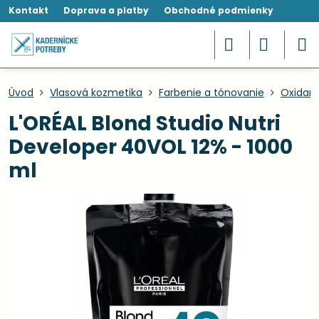
Kontakt
Doprava a platby
Obchodné podmienky
Úvod
Vlasová kozmetika
Farbenie a tónovanie
Oxidant
L'ORÉAL Blond Studio Nutri
Developer 40VOL 12% - 1000
ml