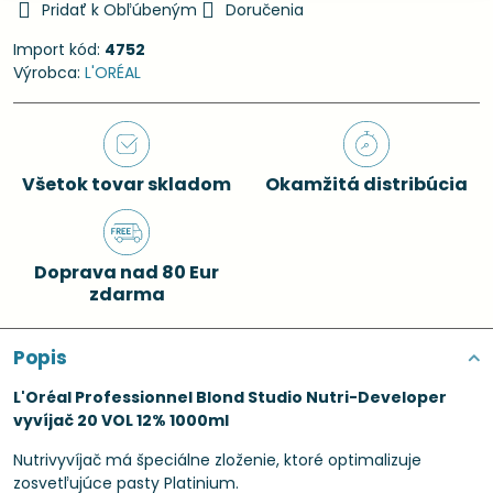
Pridať k Obľúbeným
Doručenia
Import kód:
4752
Výrobca:
L'ORÉAL
Všetok tovar skladom
Okamžitá distribúcia
Doprava nad 80 Eur
zdarma
Popis
L'Oréal Professionnel Blond Studio Nutri-Developer
vyvíjač 20 VOL 12% 1000ml
Nutrivyvíjač má špeciálne zloženie, ktoré optimalizuje
zosvetľujúce pasty Platinium.