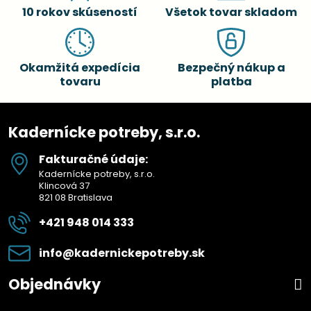
10 rokov skúseností
Všetok tovar skladom
Okamžitá expedícia
Bezpečný nákup a
tovaru
platba
Kadernícke potreby, s.r.o.
Fakturačné údaje:
Kadernícke potreby, s.r.o.
Klincová 37
821 08 Bratislava
+421 948 014 333
info​@kadernickepotreby​.sk
Objednávky