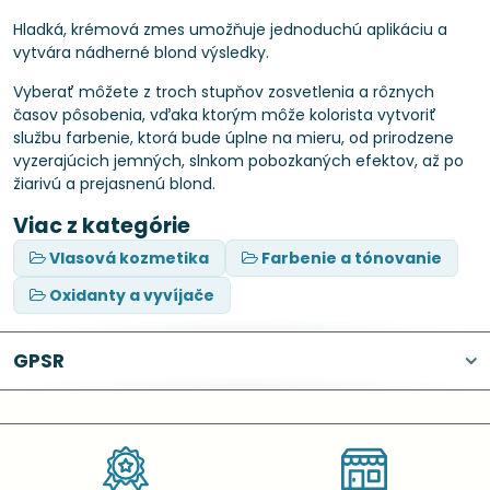
Hladká, krémová zmes umožňuje jednoduchú aplikáciu a
vytvára nádherné blond výsledky.
Vyberať môžete z troch stupňov zosvetlenia a rôznych
časov pôsobenia, vďaka ktorým môže kolorista vytvoriť
službu farbenie, ktorá bude úplne na mieru, od prirodzene
vyzerajúcich jemných, slnkom pobozkaných efektov, až po
žiarivú a prejasnenú blond.
Viac z kategórie
Vlasová kozmetika
Farbenie a tónovanie
Oxidanty a vyvíjače
GPSR