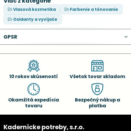
Viac z kategórie
Vlasová kozmetika
Farbenie a tónovanie
Oxidanty a vyvíjače
GPSR
10 rokov skúseností
Všetok tovar skladom
Okamžitá expedícia
Bezpečný nákup a
tovaru
platba
Kadernícke potreby, s.r.o.