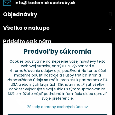
info​@kadernickepotreby​.sk
Objednávky
Všetko o nákupe
Pridajte sa k nám
Predvoľby súkromia
Facebook
Instagram
Cookies používame na zlepšenie vašej návštevy tejto
webovej stránky, analýzu jej výkonnosti a
Overené zákazníkmi
zhromažďovanie údajov o jej používaní. Na tento účel
môžeme použiť nástroje a služby tretích strán a
zhromaždené údaje sa môžu preniesť k partnerom v EÚ,
USA alebo iných krajinách. Kliknutím na „Prijať všetky
cookies“ vyjadrujete svoj súhlas s týmto spracovaním.
Nižšie môžete nájsť podrobné informácie alebo upraviť
svoje preferencie.
Zásady ochrany osobných údajov