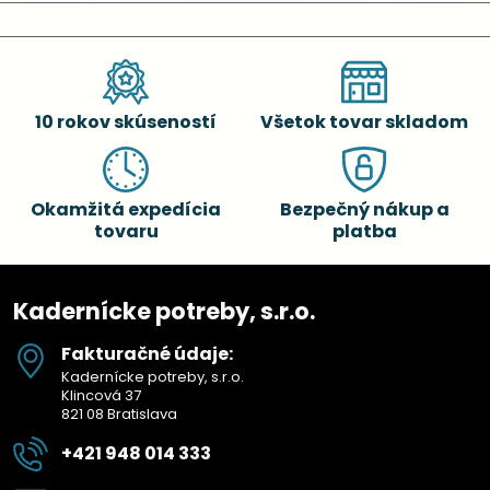
10 rokov skúseností
Všetok tovar skladom
Okamžitá expedícia
Bezpečný nákup a
tovaru
platba
Kadernícke potreby, s.r.o.
Fakturačné údaje:
Kadernícke potreby, s.r.o.
Klincová 37
821 08 Bratislava
+421 948 014 333