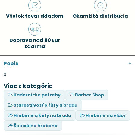
Všetok tovar skladom
Okamžitá distribúcia
Doprava nad 80 Eur
zdarma
Popis
0
Viac z kategórie
Kadernícke potreby
Barber Shop
Starostlivosť o fúzy a bradu
Hrebene a kefy na bradu
Hrebene na vlasy
Špeciálne hrebene