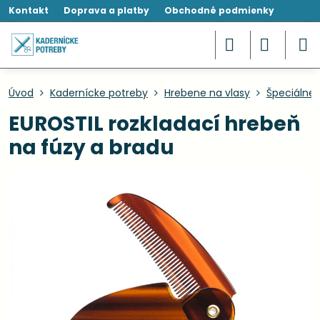
Kontakt
Doprava a platby
Obchodné podmienky
Úvod
Kadernícke potreby
Hrebene na vlasy
Špeciálne
EUROSTIL rozkladací hrebeň
na fúzy a bradu