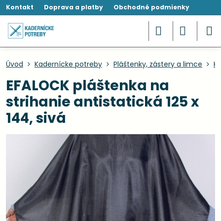
Kontakt
Doprava a platby
Obchodné podmienky
Úvod
Kadernícke potreby
Pláštenky, zástery a limce
Ka
EFALOCK pláštenka na
strihanie antistatická 125 x
144, sivá