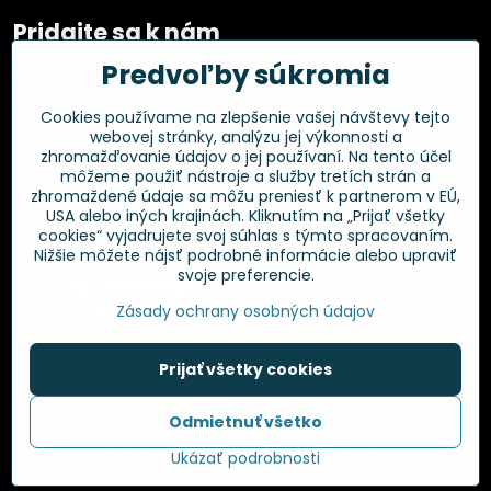
Pridajte sa k nám
Predvoľby súkromia
Facebook
Instagram
Cookies používame na zlepšenie vašej návštevy tejto
webovej stránky, analýzu jej výkonnosti a
Overené zákazníkmi
zhromažďovanie údajov o jej používaní. Na tento účel
môžeme použiť nástroje a služby tretích strán a
zhromaždené údaje sa môžu preniesť k partnerom v EÚ,
USA alebo iných krajinách. Kliknutím na „Prijať všetky
cookies“ vyjadrujete svoj súhlas s týmto spracovaním.
Nižšie môžete nájsť podrobné informácie alebo upraviť
svoje preferencie.
Zásady ochrany osobných údajov
Prijať všetky cookies
©
2026
Copyright
Odmietnuť všetko
Predvoľby súkromia
Zásady ochrany osobných údajov
Ukázať podrobnosti
Vytvorené pomocou:
BiznisWeb.sk