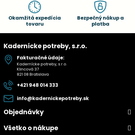
Okamžitá expedícia
Bezpečný nákup a
tovaru
platba
Kadernícke potreby, s.r.o.
Fakturačné údaje:
Kadernícke potreby, s.r.o.
Klincová 37
821 08 Bratislava
+421 948 014 333
info​@kadernickepotreby​.sk
Objednávky
Všetko o nákupe