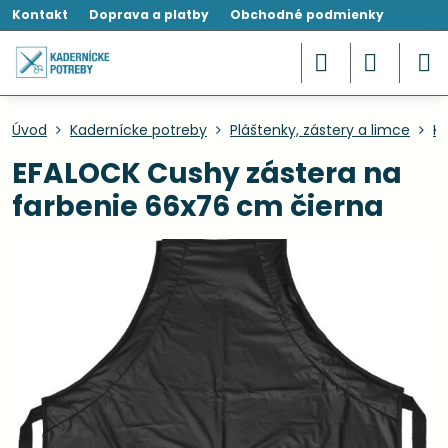
Kontakt
Doprava a platby
Obchodné podmienky
Úvod
Kadernícke potreby
Pláštenky, zástery a limce
Ka
EFALOCK Cushy zástera na
farbenie 66x76 cm čierna