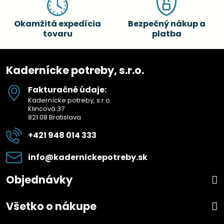
Okamžitá expedícia
Bezpečný nákup a
tovaru
platba
Kadernícke potreby, s.r.o.
Fakturačné údaje:
Kadernícke potreby, s.r.o.
Klincová 37
821 08 Bratislava
+421 948 014 333
info​@kadernickepotreby​.sk
Objednávky
Všetko o nákupe