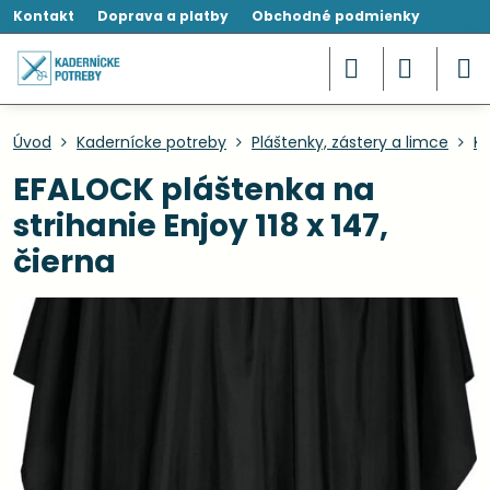
Kontakt
Doprava a platby
Obchodné podmienky
Úvod
Kadernícke potreby
Pláštenky, zástery a limce
Ka
EFALOCK pláštenka na
strihanie Enjoy 118 x 147,
čierna