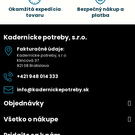
Okamžitá expedícia
Bezpečný nákup a
tovaru
platba
Kadernícke potreby, s.r.o.
Fakturačné údaje:
Kadernícke potreby, s.r.o.
Klincová 37
821 08 Bratislava
+421 948 014 333
info​@kadernickepotreby​.sk
Objednávky
Všetko o nákupe