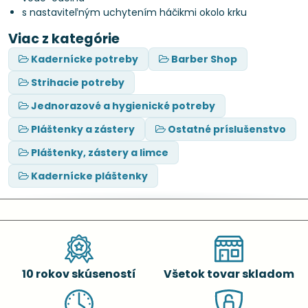
s nastaviteľným uchytením háčikmi okolo krku
Viac z kategórie
Kadernícke potreby
Barber Shop
Strihacie potreby
Jednorazové a hygienické potreby
Pláštenky a zástery
Ostatné príslušenstvo
Pláštenky, zástery a limce
Kadernícke pláštenky
10 rokov skúseností
Všetok tovar skladom