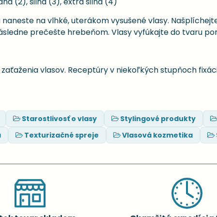
dná (2), silná (3), extra silná (4)
naneste na vlhké, uterákom vysušené vlasy. Našplíchejt
Následne prečešte hrebeňom. Vlasy vyfúkajte do tvaru po
 zaťaženia vlasov. Receptúry v niekoľkých stupňoch fixác
Starostlivosť o vlasy
Stylingové produkty
a
Texturizačné spreje
Vlasová kozmetika