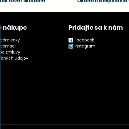
tok tovar skladom
Okamžitá expedícia 
o nákupe
Pridajte sa k nám
odmienky
Facebook
eklamácii
Instagram
od zmluvy
obných údajov