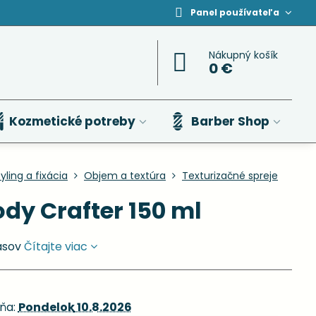
Panel používateľa
Nákupný košík
0 €
Kozmetické potreby
Barber Shop
yling a fixácia
Objem a textúra
Texturizačné spreje
dy Crafter 150 ml
lasov
Čítajte viac
ňa:
Pondelok
10.8.2026