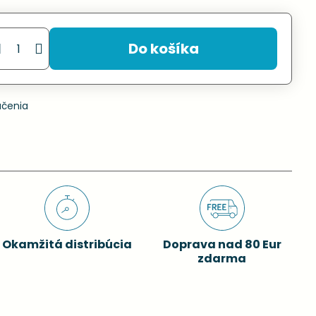
Do košíka
učenia
Okamžitá distribúcia
Doprava nad 80 Eur
zdarma