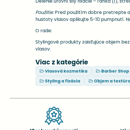
Delenie úrovní sily fixácie – ľahká (1), stre
Použitie:
Pred použitím dobre pretrepte a 
hustoty vlasov aplikujte 5-10 pumpnutí. 
O rade:
Stylingové produkty zaisťujúce objem bez
vlasov.
Viac z kategórie
Vlasová kozmetika
Barber Shop
Styling a fixácia
Objem a textúr