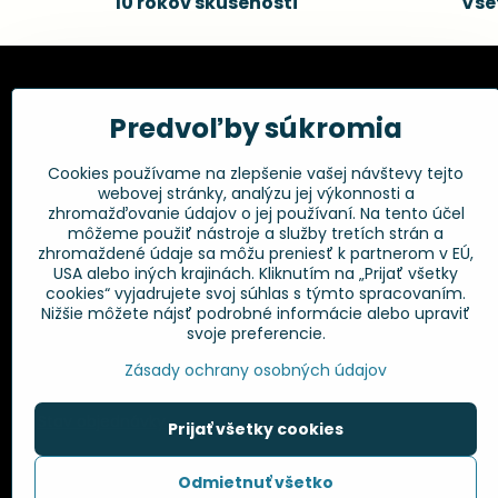
10 rokov skúseností
Vše
Kadernícke potreby, s.r.o.
Všetko 
Predvoľby súkromia
Fakturačné údaje:
Obchodné p
Cookies používame na zlepšenie vašej návštevy tejto
Postup pri r
Kadernícke potreby, s.r.o.
webovej stránky, analýzu jej výkonnosti a
Klincová 37
Odstúpenie 
zhromažďovanie údajov o jej používaní. Na tento účel
821 08 Bratislava
Ochrana os
môžeme použiť nástroje a služby tretích strán a
GPSR
zhromaždené údaje sa môžu preniesť k partnerom v EÚ,
+421 948 014 333
USA alebo iných krajinách. Kliknutím na „Prijať všetky
cookies“ vyjadrujete svoj súhlas s týmto spracovaním.
Nižšie môžete nájsť podrobné informácie alebo upraviť
info​@kadernickepotreby​.sk
svoje preferencie.
Objednávky
Zásady ochrany osobných údajov
Stav objednávky
Prijať všetky cookies
Odmietnuť všetko