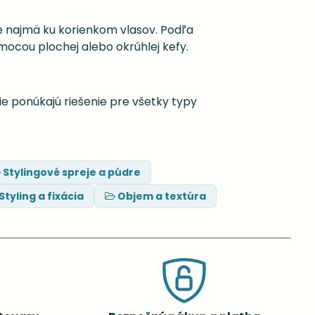
e najmä ku korienkom vlasov. Podľa
mocou plochej alebo okrúhlej kefy.
ie ponúkajú riešenie pre všetky typy
Stylingové spreje a púdre
Styling a fixácia
Objem a textúra