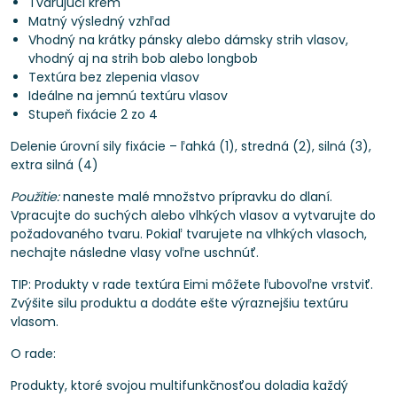
Tvarujúci krém
Matný výsledný vzhľad
Vhodný na krátky pánsky alebo dámsky strih vlasov,
vhodný aj na strih bob alebo longbob
Textúra bez zlepenia vlasov
Ideálne na jemnú textúru vlasov
Stupeň fixácie 2 zo 4
Delenie úrovní sily fixácie – ľahká (1), stredná (2), silná (3),
extra silná (4)
Použitie:
naneste malé množstvo prípravku do dlaní.
Vpracujte do suchých alebo vlhkých vlasov a vytvarujte do
požadovaného tvaru. Pokiaľ tvarujete na vlhkých vlasoch,
nechajte následne vlasy voľne uschnúť.
TIP: Produkty v rade textúra Eimi môžete ľubovoľne vrstviť.
Zvýšite silu produktu a dodáte ešte výraznejšiu textúru
vlasom.
O rade:
Produkty, ktoré svojou multifunkčnosťou doladia každý