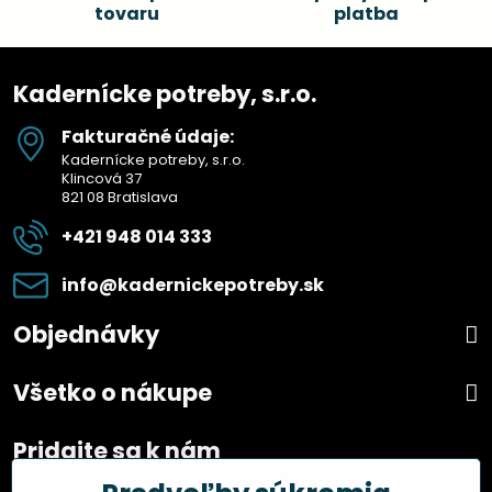
tovaru
platba
Kadernícke potreby, s.r.o.
Fakturačné údaje:
Kadernícke potreby, s.r.o.
Klincová 37
821 08 Bratislava
+421 948 014 333
info​@kadernickepotreby​.sk
Objednávky
Všetko o nákupe
Pridajte sa k nám