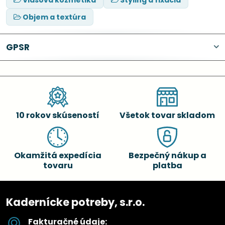
Objem a textúra
GPSR
10 rokov skúseností
Všetok tovar skladom
Okamžitá expedícia
Bezpečný nákup a
tovaru
platba
Kadernícke potreby, s.r.o.
Fakturačné údaje: