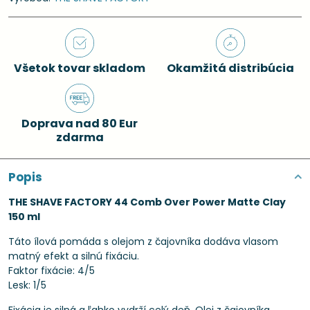
Všetok tovar skladom
Okamžitá distribúcia
Doprava nad 80 Eur
zdarma
Popis
THE SHAVE FACTORY 44 Comb Over Power Matte Clay
150 ml
Táto ílová pomáda s olejom z čajovníka dodáva vlasom
matný efekt a silnú fixáciu.
Faktor fixácie: 4/5
Lesk: 1/5
Fixácia je silná a ľahko vydrží celý deň. Olej z čajovníka