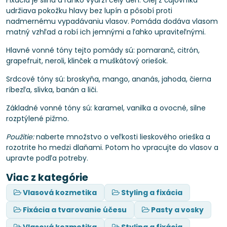
udržiava pokožku hlavy bez lupín a pôsobí proti
nadmernému vypadávaniu vlasov. Pomáda dodáva vlasom
matný vzhľad a robí ich jemnými a ľahko upraviteľnými.
Hlavné vonné tóny tejto pomády sú: pomaranč, citrón,
grapefruit, neroli, klinček a muškátový oriešok.
Srdcové tóny sú: broskyňa, mango, ananás, jahoda, čierna
ríbezľa, slivka, banán a liči.
Základné vonné tóny sú: karamel, vanilka a ovocné, silne
rozptýlené pižmo.
Použitie:
naberte množstvo o veľkosti lieskového orieška a
rozotrite ho medzi dlaňami. Potom ho vpracujte do vlasov a
upravte podľa potreby.
Viac z kategórie
Vlasová kozmetika
Styling a fixácia
Fixácia a tvarovanie účesu
Pasty a vosky
Vlasová kozmetika
Styling a fixácia