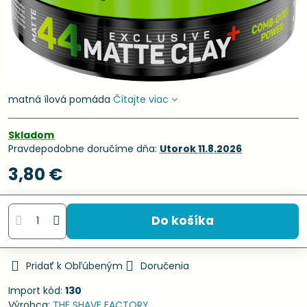
matná ílová pomáda
Čítajte viac
Skladom
Pravdepodobne doručíme dňa:
Utorok
11.8.2026
3,80 €
Do košíka
Pridať k Obľúbeným
Doručenia
Import kód:
130
Výrobca:
THE SHAVE FACTORY