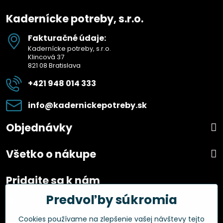
Kadernícke potreby, s.r.o.
Fakturačné údaje:
Kadernícke potreby, s.r.o.
Klincová 37
821 08 Bratislava
+421 948 014 333
info​@kadernickepotreby​.sk
Objednávky
Všetko o nákupe
Pridajte sa k nám
Predvoľby súkromia
Facebook
Instagram
Cookies používame na zlepšenie vašej návštevy tejto