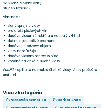
na suché aj vlhké vlasy.
Stupeň fixácie: 2
Vlastnosti:
slaný sprej na vlasy
pre efekt plážových vĺn
dodáva vlasom štruktúru a nedbalý vzhľad
definuje jednotlivé pramene
dodáva prirodzený objem
vlasy nezaťažuje
dodáva vlasom matný vzhľad
vhodné na vlhké aj suché vlasy
Použitie:
aplikujte na mokré či vlhké vlasy. Vlasy prečešte
prstami.
Viac z kategórie
Vlasová kozmetika
Barber Shop
Starostlivosť o vlasy
Stylingové produkty