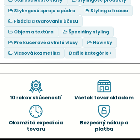
Stylingové spreje a púdre
Styling a fixácia
Fixácia a tvarovanie účesu
Objem a textúra
Špeciálny styling
Pre kučeravé a vlnité vlasy
Novinky
Vlasová kozmetika
Ďalšie kategórie
10 rokov skúseností
Všetok tovar skladom
Okamžitá expedícia
Bezpečný nákup a
tovaru
platba