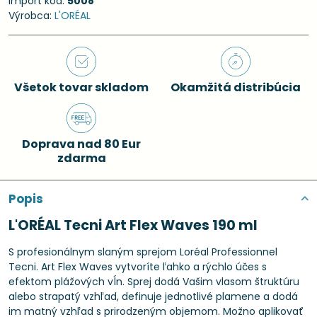
Import kód:
5008
Výrobca:
L'ORÉAL
Všetok tovar skladom
Okamžitá distribúcia
Doprava nad 80 Eur
zdarma
Popis
L'ORÉAL Tecni Art Flex Waves 190 ml
S profesionálnym slaným sprejom Loréal Professionnel
Tecni. Art Flex Waves vytvoríte ľahko a rýchlo účes s
efektom plážových vĺn. Sprej dodá Vašim vlasom štruktúru
alebo strapatý vzhľad, definuje jednotlivé plamene a dodá
im matný vzhľad s prirodzeným objemom. Možno aplikovať