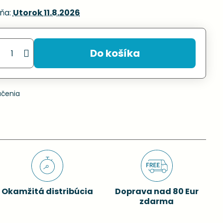
ňa:
Utorok
11.8.2026
Do košíka
učenia
Okamžitá distribúcia
Doprava nad 80 Eur
zdarma