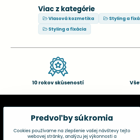
Viac z kategórie
Vlasová kozmetika
Styling a fix
Styling a fixácia
10 rokov skúseností
Vše
Kadernícke potreby, s.r.o.
Všetko 
Predvoľby súkromia
Fakturačné údaje:
Obchodné p
Cookies používame na zlepšenie vašej návštevy tejto
Postup pri r
Kadernícke potreby, s.r.o.
webovej stránky, analýzu jej výkonnosti a
Klincová 37
Odstúpenie 