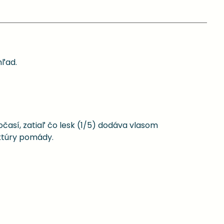
hľad.
očasí, zatiaľ čo lesk (1/5) dodáva vlasom
extúry pomády.
.