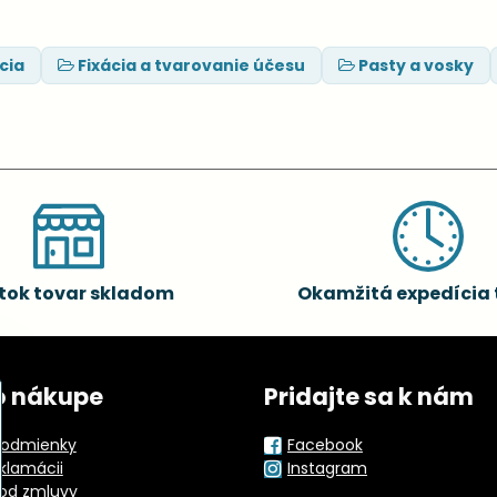
ácia
Fixácia a tvarovanie účesu
Pasty a vosky
tok tovar skladom
Okamžitá expedícia 
o nákupe
Pridajte sa k nám
odmienky
Facebook
eklamácii
Instagram
od zmluvy