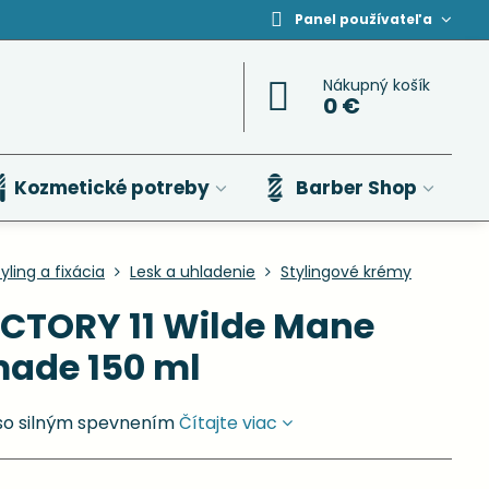
Panel používateľa
Nákupný košík
0 €
Kozmetické potreby
Barber Shop
yling a fixácia
Lesk a uhladenie
Stylingové krémy
CTORY 11 Wilde Mane
ade 150 ml
 so silným spevnením
Čítajte viac