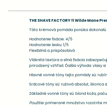
THE SHAVE FACTORY 11 Wilde Mane Pr
Táto krémová pomáda ponúka dokonalú fix
Hodnotenie fixácie: 4/5
Hodnotenie lesku: 1/5
Flexibilná a prispôsobivá
Vláknitá textúra a silná fixácia zabezpeč
prirodzený vzhľad. Ďalšia výhoda: vlasy 
Hlavné vonné tóny tejto pomády sú: rubí
Srdcové tóny sú: ružová absolut, škorica a
Základné vonné tóny sú: blond koža, pačul
Použitie:
primerané množstvo rozotrite me