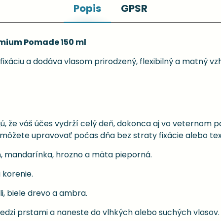
Popis
GPSR
emium Pomade 150 ml
áciu a dodáva vlasom prirodzený, flexibilný a matný vz
ujú, že váš účes vydrží celý deň, dokonca aj vo veternom p
si môžete upravovať počas dňa bez straty fixácie alebo t
n, mandarínka, hrozno a mäta pieporná.
 korenie.
i, biele drevo a ambra.
dzi prstami a naneste do vlhkých alebo suchých vlasov