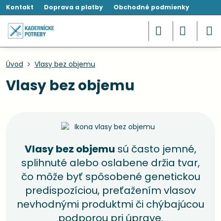
Kontakt
Doprava a platby
Obchodné podmienky
Úvod
Vlasy bez objemu
Vlasy bez objemu
Vlasy bez objemu
sú často jemné,
splihnuté alebo oslabene držia tvar,
čo môže byť spôsobené genetickou
predispozíciou, preťažením vlasov
nevhodnými produktmi či chýbajúcou
podporou pri úprave.