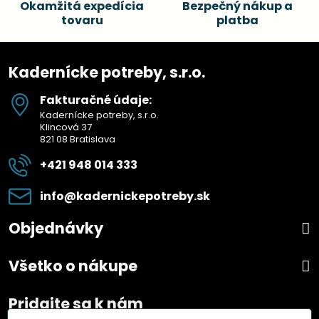
Okamžitá expedícia
Bezpečný nákup a
tovaru
platba
Kadernícke potreby, s.r.o.
Fakturačné údaje:
Kadernícke potreby, s.r.o.
Klincová 37
821 08 Bratislava
+421 948 014 333
info​@kadernickepotreby​.sk
Objednávky
Všetko o nákupe
Pridajte sa k nám