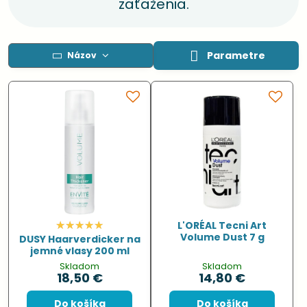
zaťaženia.
Parametre
Názov
L'ORÉAL Tecni Art
Volume Dust 7 g
DUSY Haarverdicker na
jemné vlasy 200 ml
Skladom
Skladom
18,50 €
14,80 €
Do košíka
Do košíka