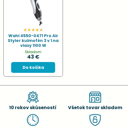
Wahl 4550-0471 Pro Air
Styler kulmofén 3 v 1 na
vlasy 1100 W
Skladom
43 €
Do košíka
10 rokov skúseností
Všetok tovar skladom