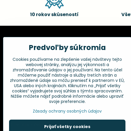
10 rokov skúseností
Vše
Kadernícke potreby, s.r.o.
Všetko 
Predvoľby súkromia
Fakturačné údaje:
Obchodné p
Cookies používame na zlepšenie vašej návštevy tejto
Postup pri r
Kadernícke potreby, s.r.o.
webovej stránky, analýzu jej výkonnosti a
Klincová 37
Odstúpenie 
zhromažďovanie údajov o jej používaní. Na tento účel
821 08 Bratislava
Ochrana os
môžeme použiť nástroje a služby tretích strán a
GPSR
zhromaždené údaje sa môžu preniesť k partnerom v EÚ,
+421 948 014 333
USA alebo iných krajinách. Kliknutím na „Prijať všetky
cookies“ vyjadrujete svoj súhlas s týmto spracovaním.
Nižšie môžete nájsť podrobné informácie alebo upraviť
info​@kadernickepotreby​.sk
svoje preferencie.
Objednávky
Zásady ochrany osobných údajov
Stav objednávky
Prijať všetky cookies