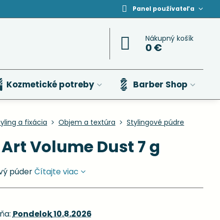
Panel používateľa
Nákupný košík
0 €
Kozmetické potreby
Barber Shop
yling a fixácia
Objem a textúra
Stylingové púdre
 Art Volume Dust 7 g
ový púder
Čítajte viac
ňa:
Pondelok
10.8.2026