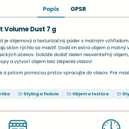
Popis
GPSR
rt Volume Dust 7 g
ust je objemový a texturizačný púder s matným vzhľadom.
majú sklon rýchlo sa mastiť. Dodá im extra objem a matný
sických účesov. Dokáže dodať nielen neuveriteľný objem, 
topy a vytvorí objem bez zlepenia vlasov!
e a potom pomocou prstov vpracujte do vlasov. Pre ma
tika
Styling a fixácia
Objem a textúra
St