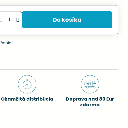
Do košíka
učenia
Okamžitá distribúcia
Doprava nad 80 Eur
zdarma