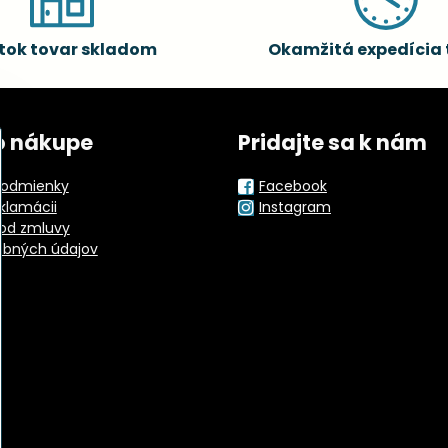
tok tovar skladom
Okamžitá expedícia 
o nákupe
Pridajte sa k nám
odmienky
Facebook
eklamácii
Instagram
od zmluvy
obných údajov