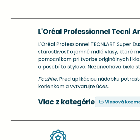
L'Oréal Professionnel Tecni A
L'Oréal Professionnel TECNI.ART Super D
starostlivosť o jemné mdlé vlasy, ktoré 
pomocníkom pri tvorbe originálnych i kla
a pôsobí to štýlovo. Nezanecháva biele s
Použitie:
Pred aplikáciou nádobku potrast
korienkom a vytvarujte účes.
Viac z kategórie
Vlasová kozme