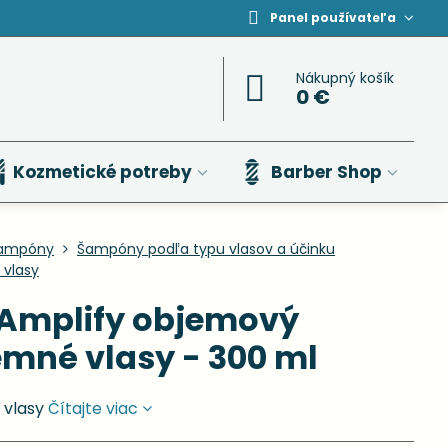
Panel používateľa
Nákupný košík
0 €
Kozmetické potreby
Barber Shop
ampóny
Šampóny podľa typu vlasov a účinku
vlasy
 Amplify objemový
mné vlasy - 300 ml
 vlasy
Čítajte viac