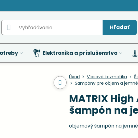
Hľadať
otreby
Elektronika a príslušenstvo
Úvod
Vlasová kozmetika
Š
Šampóny pre objem a jemné 
MATRIX High
šampón na je
objemový šampón na jemné