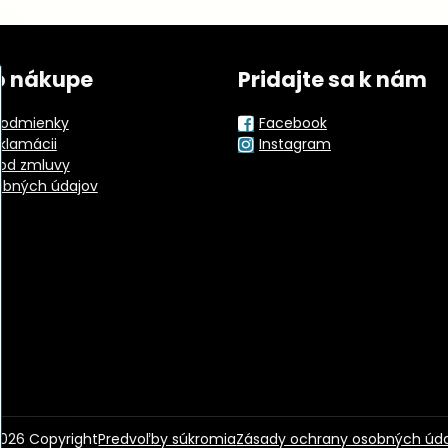
o nákupe
Pridajte sa k nám
odmienky
Facebook
eklamácii
Instagram
od zmluvy
obných údajov
026
Copyright
Predvoľby súkromia
Zásady ochrany osobných úd