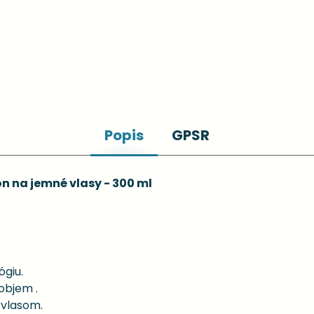
Popis
GPSR
 na jemné vlasy - 300 ml
ógiu.
objem .
 vlasom.