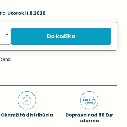
ňa:
Utorok
11.8.2026
Do košíka
učenia
Okamžitá distribúcia
Doprava nad 80 Eur
zdarma