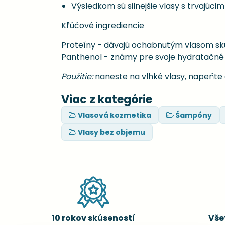
Výsledkom sú silnejšie vlasy s trvajúc
Kľúčové ingrediencie
Proteíny - dávajú ochabnutým vlasom sku
Panthenol - známy pre svoje hydratačné a
Použitie:
naneste na vlhké vlasy, napeňte 
Viac z kategórie
Vlasová kozmetika
Šampóny
Vlasy bez objemu
10 rokov skúseností
Vše