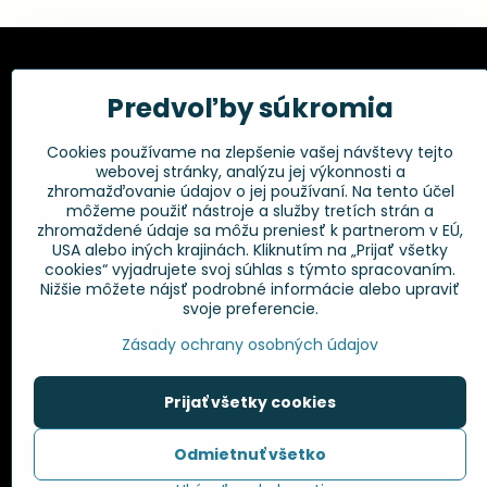
Kadernícke potreby, s.r.o.
Všetko 
Predvoľby súkromia
Fakturačné údaje:
Obchodné p
Cookies používame na zlepšenie vašej návštevy tejto
Postup pri r
Kadernícke potreby, s.r.o.
webovej stránky, analýzu jej výkonnosti a
Klincová 37
Odstúpenie 
zhromažďovanie údajov o jej používaní. Na tento účel
821 08 Bratislava
Ochrana os
môžeme použiť nástroje a služby tretích strán a
GPSR
zhromaždené údaje sa môžu preniesť k partnerom v EÚ,
+421 948 014 333
USA alebo iných krajinách. Kliknutím na „Prijať všetky
cookies“ vyjadrujete svoj súhlas s týmto spracovaním.
Nižšie môžete nájsť podrobné informácie alebo upraviť
info​@kadernickepotreby​.sk
svoje preferencie.
Objednávky
Zásady ochrany osobných údajov
Stav objednávky
Prijať všetky cookies
Odmietnuť všetko
©
2