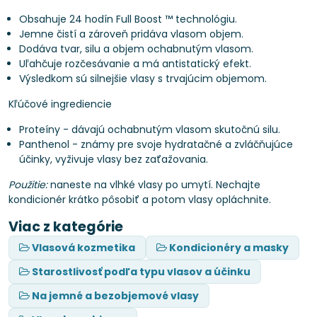
Obsahuje 24 hodín Full Boost ™ technológiu.
Jemne čistí a zároveň pridáva vlasom objem.
Dodáva tvar, silu a objem ochabnutým vlasom.
Uľahčuje rozčesávanie a má antistatický efekt.
Výsledkom sú silnejšie vlasy s trvajúcim objemom.
Kľúčové ingrediencie
Proteíny - dávajú ochabnutým vlasom skutočnú silu.
Panthenol - známy pre svoje hydratačné a zvláčňujúce
účinky, vyživuje vlasy bez zaťažovania.
Použitie:
naneste na vlhké vlasy po umytí. Nechajte
kondicionér krátko pôsobiť a potom vlasy opláchnite.
Viac z kategórie
Vlasová kozmetika
Kondicionéry a masky
Starostlivosť podľa typu vlasov a účinku
Na jemné a bezobjemové vlasy