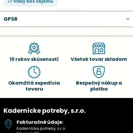
Vlasy bez objemu
GPSR
10 rokov skúseností
Všetok tovar skladom
Okamžitá expedícia
Bezpečný nákup a
tovaru
platba
Kadernícke potreby, s.r.o.
Fakturačné údaje:
Kadernícke potreby, s.r.o.