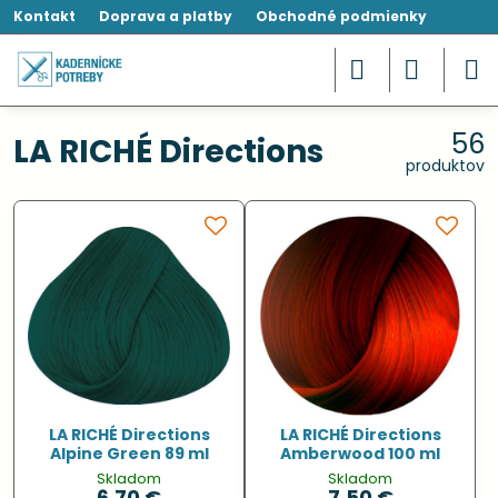
Kontakt
Doprava a platby
Obchodné podmienky
56
LA RICHÉ Directions
produktov
LA RICHÉ Directions
LA RICHÉ Directions
Alpine Green 89 ml
Amberwood 100 ml
Skladom
Skladom
6,70 €
7,50 €