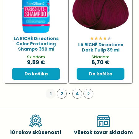
LA RICHÉ Directions
Color Protecting
LA RICHÉ Directions
Shampo 350 ml
Dark Tulip 89 ml
Skladom
Skladom
9,59 €
6,70 €
Do košíka
Do košíka
1
2
4
10 rokov skúseností
Všetok tovar skladom