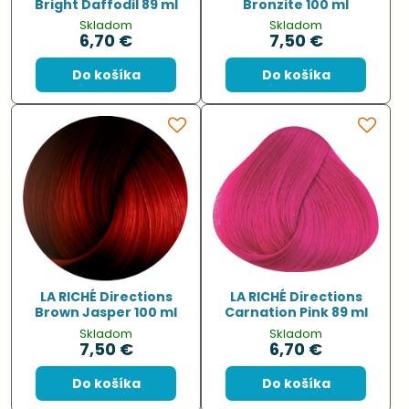
Bright Daffodil 89 ml
Bronzite 100 ml
Skladom
Skladom
6,70 €
7,50 €
Do košíka
Do košíka
LA RICHÉ Directions
LA RICHÉ Directions
Brown Jasper 100 ml
Carnation Pink 89 ml
Skladom
Skladom
7,50 €
6,70 €
Do košíka
Do košíka