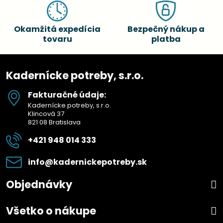
Okamžitá expedícia
Bezpečný nákup a
tovaru
platba
Kadernícke potreby, s.r.o.
Fakturačné údaje:
Kadernícke potreby, s.r.o.
Klincová 37
821 08 Bratislava
+421 948 014 333
info​@kadernickepotreby​.sk
Objednávky
Všetko o nákupe