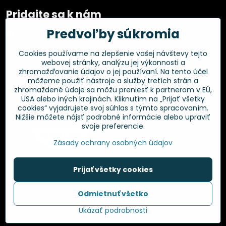
Pridajte sa k nám
Predvoľby súkromia
Facebook
Instagram
Cookies používame na zlepšenie vašej návštevy tejto
webovej stránky, analýzu jej výkonnosti a
Overené zákazníkmi
zhromažďovanie údajov o jej používaní. Na tento účel
môžeme použiť nástroje a služby tretích strán a
zhromaždené údaje sa môžu preniesť k partnerom v EÚ,
USA alebo iných krajinách. Kliknutím na „Prijať všetky
cookies“ vyjadrujete svoj súhlas s týmto spracovaním.
Nižšie môžete nájsť podrobné informácie alebo upraviť
svoje preferencie.
Zásady ochrany osobných údajov
Prijať všetky cookies
©
2026
Copyright
Odmietnuť všetko
Predvoľby súkromia
Zásady ochrany osobných údajov
Ukázať podrobnosti
Vytvorené pomocou:
BiznisWeb.sk