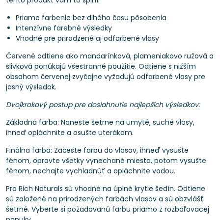
tento produkt vám to splní.
Priame farbenie bez dlhého času pôsobenia
Intenzívne farebné výsledky
Vhodné pre prirodzené aj odfarbené vlasy
Červené odtiene ako mandarínková, plameniakovo ružová a
slivková ponúkajú všestranné použitie. Odtiene s nižším
obsahom červenej zvyčajne vyžadujú odfarbené vlasy pre
jasný výsledok.
Dvojkrokový postup pre dosiahnutie najlepších výsledkov:
Základná farba: Naneste šetrne na umyté, suché vlasy,
ihneď opláchnite a osušte uterákom.
Finálna farba: Začešte farbu do vlasov, ihneď vysušte
fénom, opravte všetky vynechané miesta, potom vysušte
fénom, nechajte vychladnúť a opláchnite vodou.
Pro Rich Naturals sú vhodné na úplné krytie šedín. Odtiene
sú založené na prirodzených farbách vlasov a sú obzvlášť
šetrné. Vyberte si požadovanú farbu priamo z rozbaľovacej
ponuky.