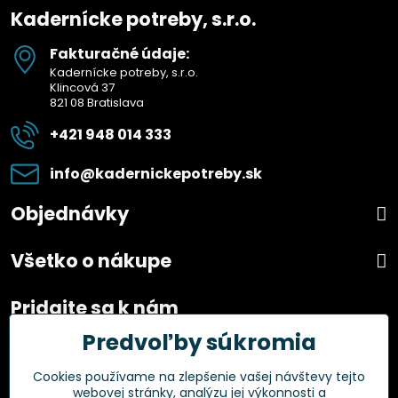
Kadernícke potreby, s.r.o.
Fakturačné údaje:
Kadernícke potreby, s.r.o.
Klincová 37
821 08 Bratislava
+421 948 014 333
info​@kadernickepotreby​.sk
Objednávky
Všetko o nákupe
Pridajte sa k nám
Predvoľby súkromia
Facebook
Instagram
Cookies používame na zlepšenie vašej návštevy tejto
webovej stránky, analýzu jej výkonnosti a