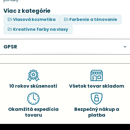
Viac z kategórie
Vlasová kozmetika
Farbenie a tónovanie
Kreatívne farby na vlasy
GPSR
10 rokov skúseností
Všetok tovar skladom
Okamžitá expedícia
Bezpečný nákup a
tovaru
platba