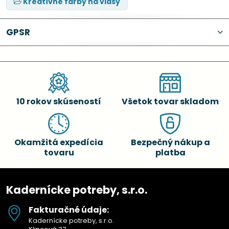
Kreatívne farby na vlasy
GPSR
10 rokov skúseností
Všetok tovar skladom
Okamžitá expedícia
Bezpečný nákup a
tovaru
platba
Kadernícke potreby, s.r.o.
Fakturačné údaje:
Kadernícke potreby, s.r.o.