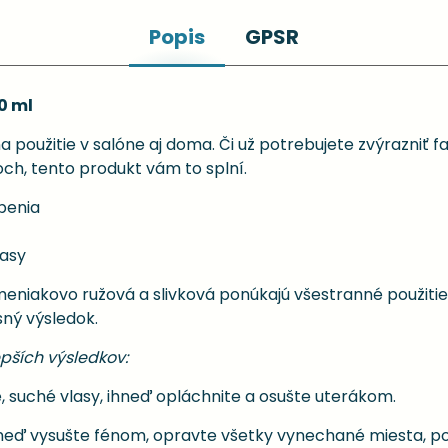
Popis
GPSR
0 ml
 použitie v salóne aj doma. Či už potrebujete zvýrazniť 
ch, tento produkt vám to splní.
benia
lasy
niakovo ružová a slivková ponúkajú všestranné použitie
sný výsledok.
pších výsledkov:
 suché vlasy, ihneď opláchnite a osušte uterákom.
 ihneď vysušte fénom, opravte všetky vynechané miesta, 