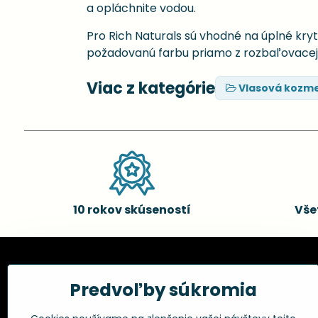
a opláchnite vodou.
Pro Rich Naturals sú vhodné na úplné kryt
požadovanú farbu priamo z rozbaľovacej
Viac z kategórie
Vlasová kozme
10 rokov skúseností
Vše
Kadernícke potreby, s.r.o.
Všetko 
Predvoľby súkromia
Fakturačné údaje:
Obchodné p