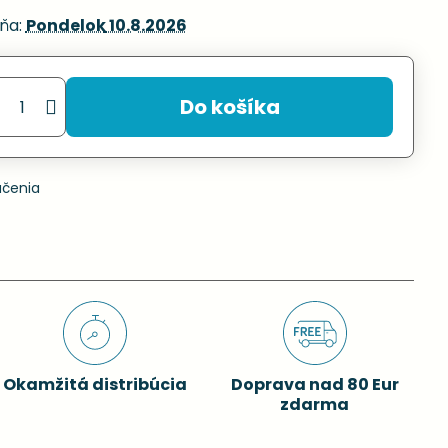
ňa:
Pondelok
10.8.2026
Do košíka
učenia
Okamžitá distribúcia
Doprava nad 80 Eur
zdarma