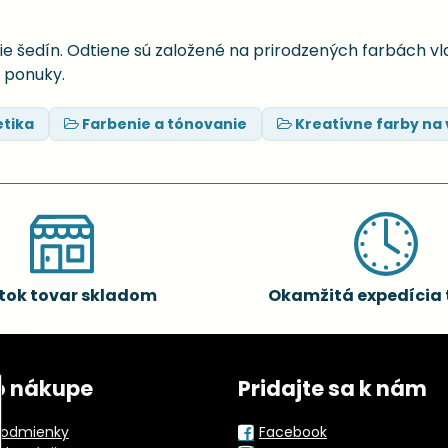
ie šedín. Odtiene sú založené na prirodzených farbách vla
 ponuky.
tika
Farbenie a tónovanie
Kreatívne farby na 
tok tovar skladom
Okamžitá expedícia 
o nákupe
Pridajte sa k nám
odmienky
Facebook