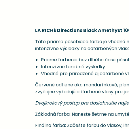
LA RICHÉ Directions Black Amethyst 10
Táto priamo pôsobiaca farba je vhodná na
intenzívne výsledky na odfarbených vlaso
Priame farbenie bez dlhého času pôso
Intenzívne farebné výsledky
Vhodné pre prirodzené aj odfarbené v
Červené odtiene ako mandarínková, plame
zvyčajne vyžadujú odfarbené vlasy pre ja
Dvojkrokový postup pre dosiahnutie najle
Základná farba: Naneste šetrne na umyté,
Finálna farba: Začešte farbu do vlasov,