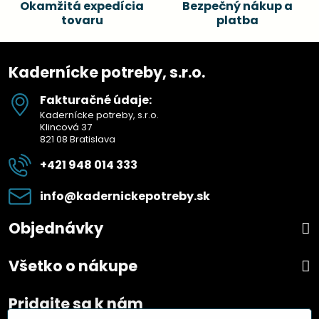
Okamžitá expedícia
Bezpečný nákup a
tovaru
platba
Kadernícke potreby, s.r.o.
Fakturačné údaje:
Kadernícke potreby, s.r.o.
Klincová 37
821 08 Bratislava
+421 948 014 333
info​@kadernickepotreby​.sk
Objednávky
Všetko o nákupe
Pridajte sa k nám