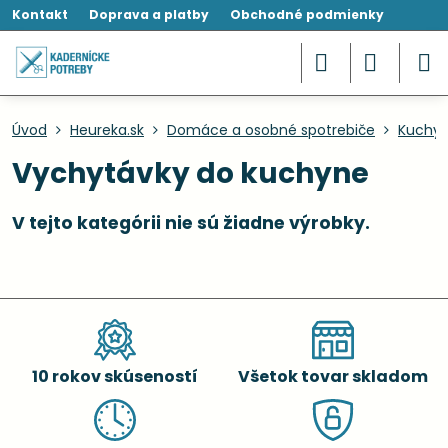
Kontakt
Doprava a platby
Obchodné podmienky
Úvod
Heureka.sk
Domáce a osobné spotrebiče
Kuchyn
Vychytávky do kuchyne
10 rokov skúseností
Všetok tovar skladom