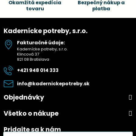
Okamžitá expedícia
Bezpečný nákup a
tovaru
platba
Kadernícke potreby, s.r.o.
Fakturačné údaje:
Kadernícke potreby, s.r.o.
Klincová 37
821 08 Bratislava
+421 948 014 333
info​@kadernickepotreby​.sk
Objednávky
Všetko o nákupe
Pridajte sa k nám