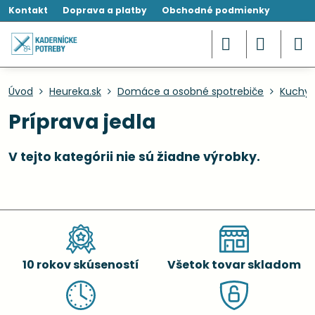
Kontakt
Doprava a platby
Obchodné podmienky
Úvod
Heureka.sk
Domáce a osobné spotrebiče
Kuchyn
Príprava jedla
10 rokov skúseností
Všetok tovar skladom