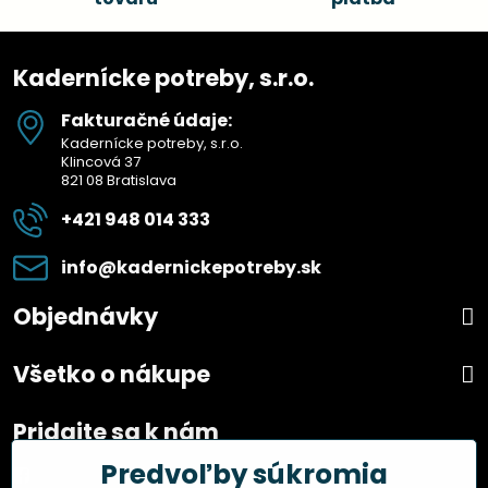
Kadernícke potreby, s.r.o.
Fakturačné údaje:
Kadernícke potreby, s.r.o.
Klincová 37
821 08 Bratislava
+421 948 014 333
info​@kadernickepotreby​.sk
Objednávky
Všetko o nákupe
Pridajte sa k nám
Predvoľby súkromia
Facebook