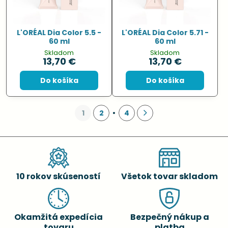
L'ORÉAL Dia Color 5.5 -
L'ORÉAL Dia Color 5.71 -
60 ml
60 ml
Skladom
Skladom
13,70 €
13,70 €
Do košíka
Do košíka
1
2
4
10 rokov skúseností
Všetok tovar skladom
Okamžitá expedícia
Bezpečný nákup a
tovaru
platba