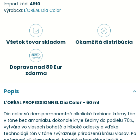
Import kód:
4910
Výrobca:
L'ORÉAL Dia Color
Všetok tovar skladom
Okamžitá distribúcia
Doprava nad 80 Eur
zdarma
Popis
L'ORÉAL PROFESSIONNEL Dia Color - 60 ml
Dia color sú demipermanentné alkalické farbiace krémy tón
v tóne bez amoniaku. dokonale kryje šediny do podielu 70%,
vytvára vo vlasoch bohaté a hlboké odlesky a vďaka
technológii tón v tóne zvýrazňuje prirodzenú krásu vlasov. Po