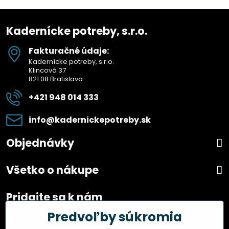
Kadernícke potreby, s.r.o.
Fakturačné údaje:
Kadernícke potreby, s.r.o.
Klincová 37
821 08 Bratislava
+421 948 014 333
info​@kadernickepotreby​.sk
Objednávky
Všetko o nákupe
Pridajte sa k nám
Predvoľby súkromia
Facebook
Instagram