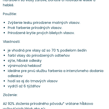
nafarbení sú vlasy zdravé, bohaté a hodvábne lesklé a
hebké.
Použitie:
Zvýšenie lesku prirodzene matných vlasov.
Prvé farbenie prírodných vlasov.
Prirodzené krytie prvých blielych vlasov.
Vlastnosti:
je vhodná pre vlasy až so 70 % podielom šedín
farbí vlasy do prirodzených odtieňov
sýte, hlboké odlesky
výnimočná hebkosť
ideálne pre prvú službu farbenia a intenzívneho dodania
odleskov
hodí sa aj do tmavých vlasov
vydrží až 6 týždňov
Zloženie:
Až 92% zloženia prírodného pôvodu* vrátane hĺbkovo
vyživujúcich látok ako sú: