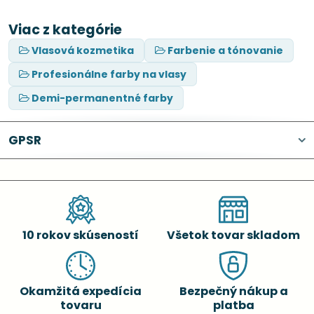
Viac z kategórie
Vlasová kozmetika
Farbenie a tónovanie
Profesionálne farby na vlasy
Demi-permanentné farby
GPSR
10 rokov skúseností
Všetok tovar skladom
Okamžitá expedícia
Bezpečný nákup a
tovaru
platba