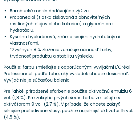
Bambucké maslo dodávajúce výživu.
Propanediol (zložka získavaná z obnoviteľných
rastlinných olejov alebo kukurice) a glycerín pre
hydratáciu.
Kyselina hyalurónová, známa svojimi hydratačnými
vlastnosťami.
*Zvyšných 8 % zloženia zaručuje účinnosť farby,
trvácnosť produktu a stabilitu výsledku
Použitie: farbu zmiešajte s odporúčanými vyvíjačmi L'Oréal
Professionnel podľa toho, aký výsledok chcete dosiahnuť.
Vyvíjač nie je súčasťou balenia.
Pre ľahké, prirodzené sfarbenie použite aktivačnú emulziu 6
vol. (1,8 %). Pre zakrytie prvých šedín farbu zmiešajte s
aktivátorom 9 vol. (2,7 %). V prípade, že chcete zakryť
silnejšie prešedivené vlasy, použite najsilnejší aktivátor 15 vol.
(4,5 %).