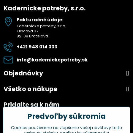
Kadernícke potreby, s.r.o.
Fakturačné údaje:
Kadernícke potreby, s.r.o.
Klincová 37
821 08 Bratislava
+421 948 014 333
info​@kadernickepotreby​.sk
Objednávky
Všetko o nákupe
Pridajte sa k nám
Predvoľby súkromia
Facebook
Instagram
Cookies používame na zlepšenie vašej návštevy tejto