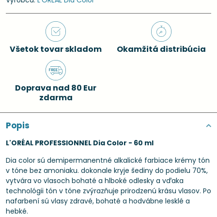
Výrobca:
L'ORÉAL Dia Color
Všetok tovar skladom
Okamžitá distribúcia
Doprava nad 80 Eur
zdarma
Popis
L'ORÉAL PROFESSIONNEL Dia Color - 60 ml
Dia color sú demipermanentné alkalické farbiace krémy tón
v tóne bez amoniaku. dokonale kryje šediny do podielu 70%,
vytvára vo vlasoch bohaté a hlboké odlesky a vďaka
technológii tón v tóne zvýrazňuje prirodzenú krásu vlasov. Po
nafarbení sú vlasy zdravé, bohaté a hodvábne lesklé a
hebké.