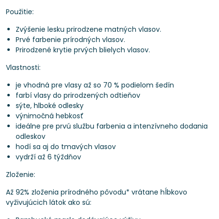
Použitie:
Zvýšenie lesku prirodzene matných vlasov.
Prvé farbenie prírodných vlasov.
Prirodzené krytie prvých blielych vlasov.
Vlastnosti:
je vhodná pre vlasy až so 70 % podielom šedín
farbí vlasy do prirodzených odtieňov
sýte, hlboké odlesky
výnimočná hebkosť
ideálne pre prvú službu farbenia a intenzívneho dodania
odleskov
hodí sa aj do tmavých vlasov
vydrží až 6 týždňov
Zloženie:
Až 92% zloženia prírodného pôvodu* vrátane hĺbkovo
vyživujúcich látok ako sú: