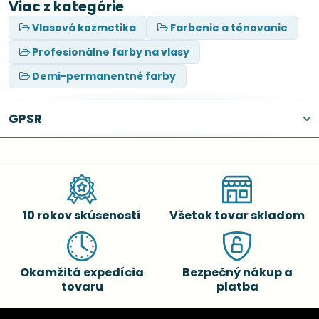
Viac z kategórie
Vlasová kozmetika
Farbenie a tónovanie
Profesionálne farby na vlasy
Demi-permanentné farby
GPSR
10 rokov skúseností
Všetok tovar skladom
Okamžitá expedícia
Bezpečný nákup a
tovaru
platba