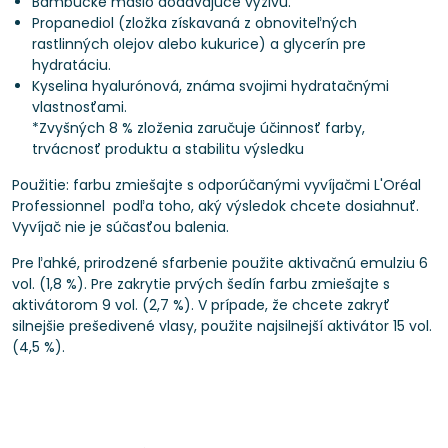
Bambucké maslo dodávajúce výživu.
Propanediol (zložka získavaná z obnoviteľných
rastlinných olejov alebo kukurice) a glycerín pre
hydratáciu.
Kyselina hyalurónová, známa svojimi hydratačnými
vlastnosťami.
*Zvyšných 8 % zloženia zaručuje účinnosť farby,
trvácnosť produktu a stabilitu výsledku
Použitie: farbu zmiešajte s odporúčanými vyvíjačmi L'Oréal
Professionnel podľa toho, aký výsledok chcete dosiahnuť.
Vyvíjač nie je súčasťou balenia.
Pre ľahké, prirodzené sfarbenie použite aktivačnú emulziu 6
vol. (1,8 %). Pre zakrytie prvých šedín farbu zmiešajte s
aktivátorom 9 vol. (2,7 %). V prípade, že chcete zakryť
silnejšie prešedivené vlasy, použite najsilnejší aktivátor 15 vol.
(4,5 %).