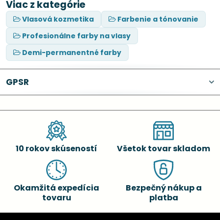
Viac z kategórie
Vlasová kozmetika
Farbenie a tónovanie
Profesionálne farby na vlasy
Demi-permanentné farby
GPSR
10 rokov skúseností
Všetok tovar skladom
Okamžitá expedícia
Bezpečný nákup a
tovaru
platba