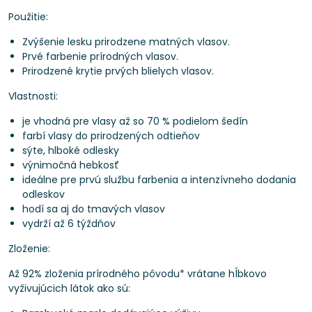
Použitie:
Zvýšenie lesku prirodzene matných vlasov.
Prvé farbenie prírodných vlasov.
Prirodzené krytie prvých blielych vlasov.
Vlastnosti:
je vhodná pre vlasy až so 70 % podielom šedín
farbí vlasy do prirodzených odtieňov
sýte, hlboké odlesky
výnimočná hebkosť
ideálne pre prvú službu farbenia a intenzívneho dodania
odleskov
hodí sa aj do tmavých vlasov
vydrží až 6 týždňov
Zloženie:
Až 92% zloženia prírodného pôvodu* vrátane hĺbkovo
vyživujúcich látok ako sú: