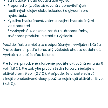
Bambucké maslo dodávajúce výživu.
Propanediol (zložka získavaná z obnoviteľných
rastlinných olejov alebo kukurice) a glycerín pre
hydratáciu.
Kyselina hyalurónová, známa svojimi hydratačnými
vlastnosťami.
*Zvyšných 8 % zloženia zaručuje účinnosť farby,
trvácnosť produktu a stabilitu výsledku
Použitie: farbu zmiešajte s odporúčanými vyvíjačmi L'Oréal
Professionnel podľa toho, aký výsledok chcete dosiahnuť.
Vyvíjač nie je súčasťou balenia.
Pre ľahké, prirodzené sfarbenie použite aktivačnú emulziu 6
vol. (1,8 %). Pre zakrytie prvých šedín farbu zmiešajte s
aktivátorom 9 vol. (2,7 %). V prípade, že chcete zakryť
silnejšie prešedivené vlasy, použite najsilnejší aktivátor 15 vol.
(4,5 %).