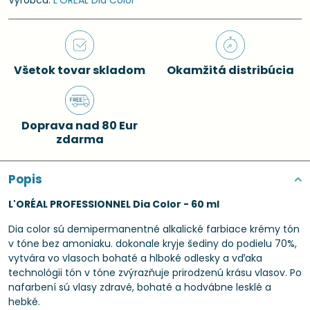
Výrobca:
L'ORÉAL Dia Color
Všetok tovar skladom
Okamžitá distribúcia
Doprava nad 80 Eur
zdarma
Popis
L'ORÉAL PROFESSIONNEL Dia Color - 60 ml
Dia color sú demipermanentné alkalické farbiace krémy tón
v tóne bez amoniaku. dokonale kryje šediny do podielu 70%,
vytvára vo vlasoch bohaté a hlboké odlesky a vďaka
technológii tón v tóne zvýrazňuje prirodzenú krásu vlasov. Po
nafarbení sú vlasy zdravé, bohaté a hodvábne lesklé a
hebké.