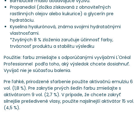
Bambucké maslo dodávajúce výživu.
Propanediol (zložka získavaná z obnoviteľných
rastlinných olejov alebo kukurice) a glycerín pre
hydratáciu.
Kyselina hyalurónová, známa svojimi hydratačnými
vlastnosťami.
*Zvyšných 8 % zloženia zaručuje účinnosť farby,
trvácnosť produktu a stabilitu výsledku
Použitie: farbu zmiešajte s odporúčanými vyvíjačmi L'Oréal
Professionnel podľa toho, aký výsledok chcete dosiahnuť.
Vyvíjač nie je súčasťou balenia.
Pre ľahké, prirodzené sfarbenie použite aktivačnú emulziu 6
vol. (1,8 %). Pre zakrytie prvých šedín farbu zmiešajte s
aktivátorom 9 vol. (2,7 %). V prípade, že chcete zakryť
silnejšie prešedivené vlasy, použite najsilnejší aktivátor 15 vol.
(4,5 %).