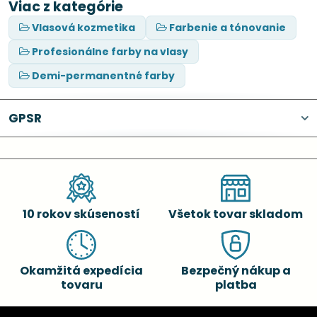
Viac z kategórie
Vlasová kozmetika
Farbenie a tónovanie
Profesionálne farby na vlasy
Demi-permanentné farby
GPSR
10 rokov skúseností
Všetok tovar skladom
Okamžitá expedícia
Bezpečný nákup a
tovaru
platba