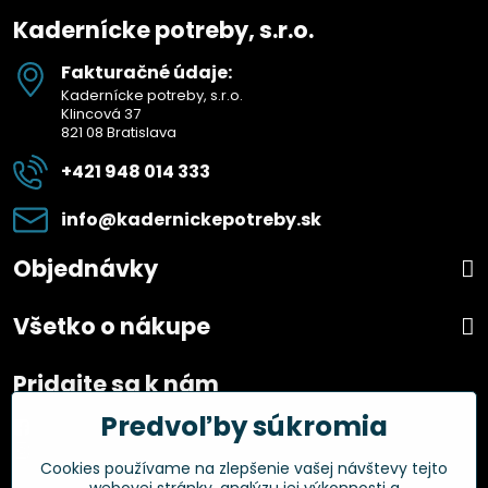
Kadernícke potreby, s.r.o.
Fakturačné údaje:
Kadernícke potreby, s.r.o.
Klincová 37
821 08 Bratislava
+421 948 014 333
info​@kadernickepotreby​.sk
Objednávky
Všetko o nákupe
Pridajte sa k nám
Predvoľby súkromia
Facebook
Instagram
Cookies používame na zlepšenie vašej návštevy tejto