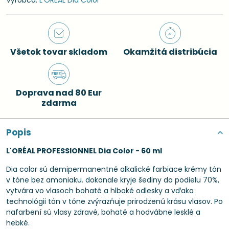
Výrobca:
L'ORÉAL Dia Color
Všetok tovar skladom
Okamžitá distribúcia
Doprava nad 80 Eur
zdarma
Popis
L'ORÉAL PROFESSIONNEL Dia Color - 60 ml
Dia color sú demipermanentné alkalické farbiace krémy tón
v tóne bez amoniaku. dokonale kryje šediny do podielu 70%,
vytvára vo vlasoch bohaté a hlboké odlesky a vďaka
technológii tón v tóne zvýrazňuje prirodzenú krásu vlasov. Po
nafarbení sú vlasy zdravé, bohaté a hodvábne lesklé a
hebké.