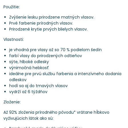
Použitie:
Zvýšenie lesku prirodzene matných vlasov.
Prvé farbenie prírodných vlasov.
Prirodzené krytie prvých blielych vlasov.
Vlastnosti:
je vhodná pre vlasy až so 70 % podielom šedín
farbí vlasy do prirodzených odtieňov
sýte, hlboké odlesky
výnimočná hebkosť
ideálne pre prvú službu farbenia a intenzívneho dodania
odleskov
hodí sa aj do tmavých vlasov
vydrží až 6 týždňov
Zloženie:
Až 92% zloženia prírodného pôvodu* vrátane hĺbkovo
vyživujúcich látok ako sú: