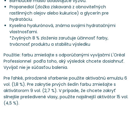
Bambucké maslo dodávajúce výživu.
Propanediol (zložka získavaná z obnoviteľných
rastlinných olejov alebo kukurice) a glycerín pre
hydratáciu.
Kyselina hyalurónová, známa svojimi hydratačnými
vlastnosťami.
*Zvyšných 8 % zloženia zaručuje účinnosť farby,
trvácnosť produktu a stabilitu výsledku
Použitie: farbu zmiešajte s odporúčanými vyvíjačmi L'Oréal
Professionnel podľa toho, aký výsledok chcete dosiahnuť.
Vyvíjač nie je súčasťou balenia.
Pre ľahké, prirodzené sfarbenie použite aktivačnú emulziu 6
vol. (1,8 %). Pre zakrytie prvých šedín farbu zmiešajte s
aktivátorom 9 vol. (2,7 %). V prípade, že chcete zakryť
silnejšie prešedivené vlasy, použite najsilnejší aktivátor 15 vol.
(4,5 %).