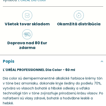
Výrobca:
L'ORÉAL Dia Color
Všetok tovar skladom
Okamžitá distribúcia
Doprava nad 80 Eur
zdarma
Popis
L'ORÉAL PROFESSIONNEL Dia Color - 60 ml
Dia color sú demipermanentné alkalické farbiace krémy tón
v tóne bez amoniaku. dokonale kryje šediny do podielu 70%,
vytvára vo vlasoch bohaté a hlboké odlesky a vďaka
technológii tón v tóne zvýrazňuje prirodzenú krásu vlasov. Po
nafarbení sú vlasy zdravé, bohaté a hodvábne lesklé a
hebké.