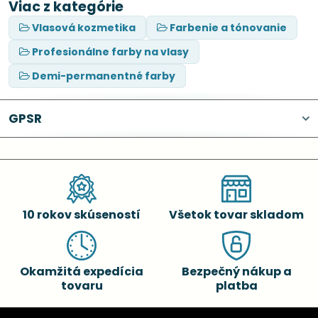
Viac z kategórie
Vlasová kozmetika
Farbenie a tónovanie
Profesionálne farby na vlasy
Demi-permanentné farby
GPSR
10 rokov skúseností
Všetok tovar skladom
Okamžitá expedícia
Bezpečný nákup a
tovaru
platba