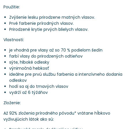
Použitie:
Zvýšenie lesku prirodzene matných vlasov.
Prvé farbenie prírodných vlasov.
Prirodzené krytie prvých blielych vlasov.
Vlastnosti:
je vhodná pre vlasy až so 70 % podielom šedín
farbí vlasy do prirodzených odtieňov
sýte, hlboké odlesky
výnimočná hebkosť
ideálne pre prvú službu farbenia a intenzívneho dodania
odleskov
hodí sa aj do tmavých vlasov
vydrží až 6 týždňov
Zloženie:
Až 92% zloženia prírodného pôvodu* vrátane hĺbkovo
vyživujúcich látok ako sú: