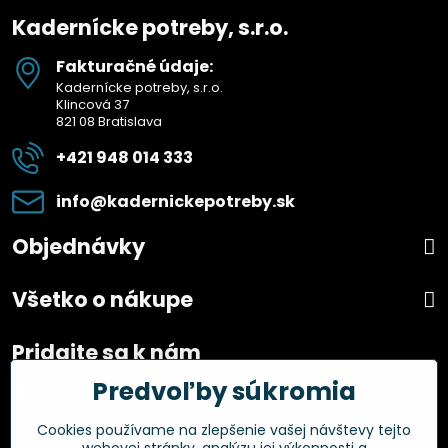
Kadernícke potreby, s.r.o.
Fakturačné údaje:
Kadernícke potreby, s.r.o.
Klincová 37
821 08 Bratislava
+421 948 014 333
info​@kadernickepotreby​.sk
Objednávky
Všetko o nákupe
Pridajte sa k nám
Predvoľby súkromia
Facebook
Instagram
Cookies používame na zlepšenie vašej návštevy tejto