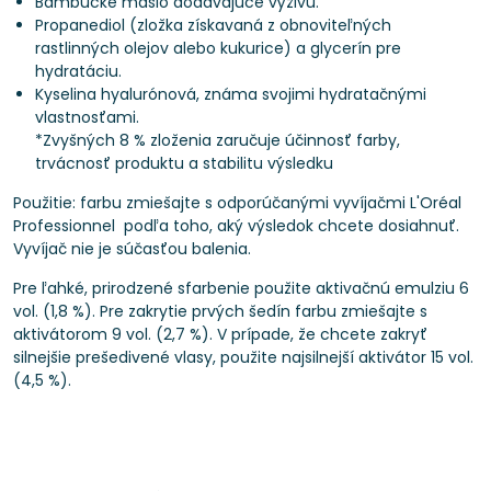
Bambucké maslo dodávajúce výživu.
Propanediol (zložka získavaná z obnoviteľných
rastlinných olejov alebo kukurice) a glycerín pre
hydratáciu.
Kyselina hyalurónová, známa svojimi hydratačnými
vlastnosťami.
*Zvyšných 8 % zloženia zaručuje účinnosť farby,
trvácnosť produktu a stabilitu výsledku
Použitie: farbu zmiešajte s odporúčanými vyvíjačmi L'Oréal
Professionnel podľa toho, aký výsledok chcete dosiahnuť.
Vyvíjač nie je súčasťou balenia.
Pre ľahké, prirodzené sfarbenie použite aktivačnú emulziu 6
vol. (1,8 %). Pre zakrytie prvých šedín farbu zmiešajte s
aktivátorom 9 vol. (2,7 %). V prípade, že chcete zakryť
silnejšie prešedivené vlasy, použite najsilnejší aktivátor 15 vol.
(4,5 %).