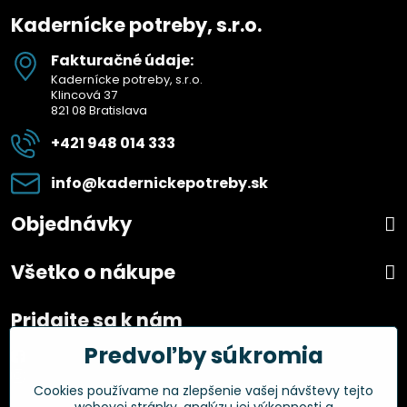
Kadernícke potreby, s.r.o.
Fakturačné údaje:
Kadernícke potreby, s.r.o.
Klincová 37
821 08 Bratislava
+421 948 014 333
info​@kadernickepotreby​.sk
Objednávky
Všetko o nákupe
Pridajte sa k nám
Predvoľby súkromia
Facebook
Instagram
Cookies používame na zlepšenie vašej návštevy tejto