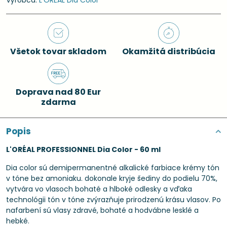
Výrobca:
L'ORÉAL Dia Color
Všetok tovar skladom
Okamžitá distribúcia
Doprava nad 80 Eur
zdarma
Popis
L'ORÉAL PROFESSIONNEL Dia Color - 60 ml
Dia color sú demipermanentné alkalické farbiace krémy tón
v tóne bez amoniaku. dokonale kryje šediny do podielu 70%,
vytvára vo vlasoch bohaté a hlboké odlesky a vďaka
technológii tón v tóne zvýrazňuje prirodzenú krásu vlasov. Po
nafarbení sú vlasy zdravé, bohaté a hodvábne lesklé a
hebké.