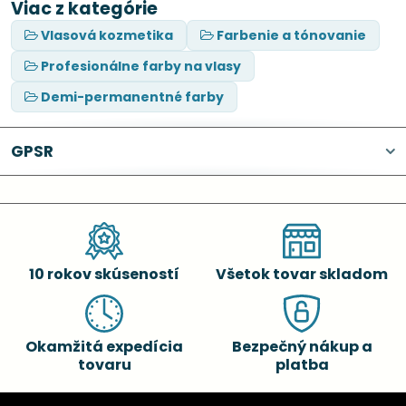
Viac z kategórie
Vlasová kozmetika
Farbenie a tónovanie
Profesionálne farby na vlasy
Demi-permanentné farby
GPSR
10 rokov skúseností
Všetok tovar skladom
Okamžitá expedícia
Bezpečný nákup a
tovaru
platba