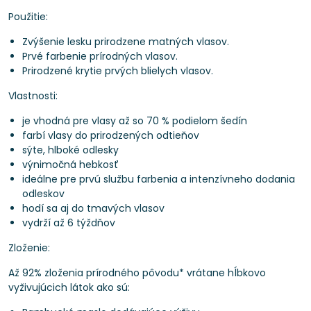
Použitie:
Zvýšenie lesku prirodzene matných vlasov.
Prvé farbenie prírodných vlasov.
Prirodzené krytie prvých blielych vlasov.
Vlastnosti:
je vhodná pre vlasy až so 70 % podielom šedín
farbí vlasy do prirodzených odtieňov
sýte, hlboké odlesky
výnimočná hebkosť
ideálne pre prvú službu farbenia a intenzívneho dodania
odleskov
hodí sa aj do tmavých vlasov
vydrží až 6 týždňov
Zloženie:
Až 92% zloženia prírodného pôvodu* vrátane hĺbkovo
vyživujúcich látok ako sú: