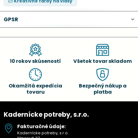
Kreatívne farby na vlasy
GPSR
10 rokov skúseností
Všetok tovar skladom
Okamžitá expedícia
Bezpečný nákup a
tovaru
platba
Kadernícke potreby, s.r.o.
Fakturačné údaje:
Kadernícke potreby, s.r.o.