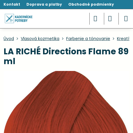
Kontakt
Doprava a platby
Obchodné podmienky
Úvod
Vlasová kozmetika
Farbenie a tónovanie
Kreatív
LA RICHÉ Directions Flame 89
ml