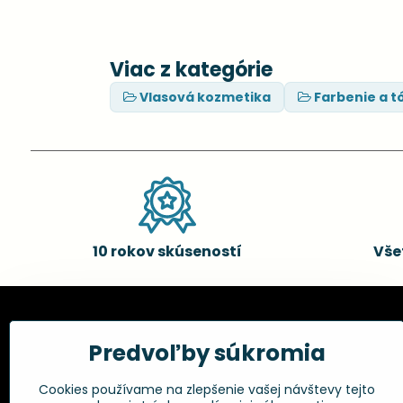
Viac z kategórie
Vlasová kozmetika
Farbenie a t
10 rokov skúseností
Vše
Kadernícke potreby, s.r.o.
Všetko 
Predvoľby súkromia
Fakturačné údaje:
Obchodné p
Cookies používame na zlepšenie vašej návštevy tejto
Postup pri r
Kadernícke potreby, s.r.o.