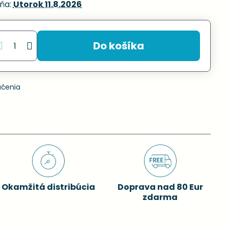
ňa:
Utorok
11.8.2026
Do košíka
učenia
Okamžitá distribúcia
Doprava nad 80 Eur
zdarma