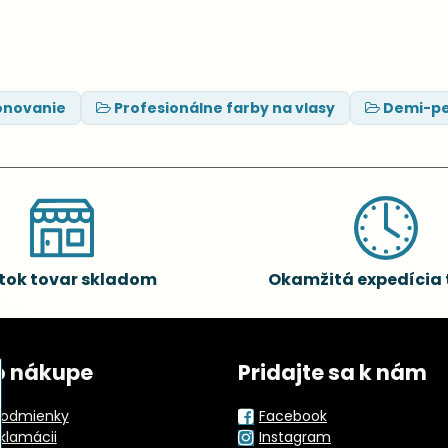
ónovanie
Profesionálne farby na vlasy
Demi-pe
tok tovar skladom
Okamžitá expedícia 
o nákupe
Pridajte sa k nám
odmienky
Facebook
eklamácii
Instagram