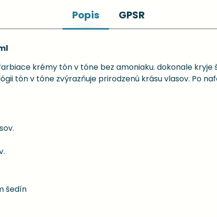
Popis
GPSR
ml
arbiace krémy tón v tóne bez amoniaku. dokonale kryje š
gii tón v tóne zvýrazňuje prirodzenú krásu vlasov. Po naf
sov.
v.
m šedín