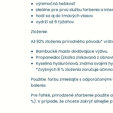
výnimočná hebkosť
ideálne pre prvú službu farbenia a int
hodí sa aj do tmavých vlasov
vydrží až 6 týždňov
Zloženie:
Až 92% zloženia prírodného pôvodu* vráta
Bambucké maslo dodávajúce výživu.
Propanediol (zložka získavaná z obnovi
Kyselina hyalurónová, známa svojimi h
*Zvyšných 8 % zloženia zaručuje účinnos
Použitie: farbu zmiešajte s odporúčanými 
balenia.
Pre ľahké, prirodzené sfarbenie použite ak
%). V prípade, že chcete zakryť silnejšie pr