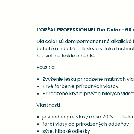
L'ORÉAL PROFESSIONNEL Dia Color - 60 
Dia color sú demipermanentné alkalické f
bohaté a hlboké odlesky a vďaka technoló
hodvábne lesklé a hebké.
Použitie:
Zvýšenie lesku prirodzene matných vla
Prvé farbenie prírodných vlasov.
Prirodzené krytie prvých blielych vlaso
Vlastnosti:
je vhodná pre vlasy až so 70 % podielo
farbí vlasy do prirodzených odtieňov
sýte, hlboké odlesky