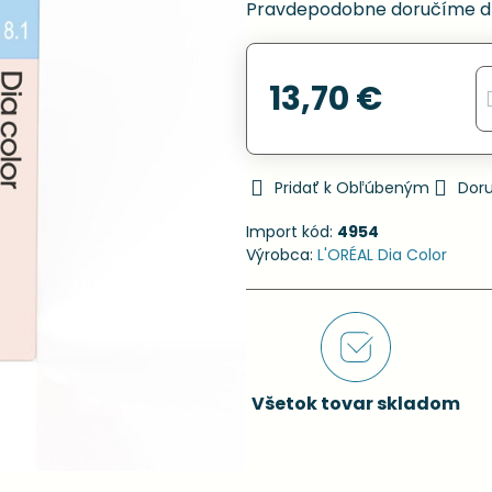
Pravdepodobne doručíme d
13,70 €
Pridať k Obľúbeným
Dor
Import kód:
4954
Výrobca:
L'ORÉAL Dia Color
Všetok tovar skladom