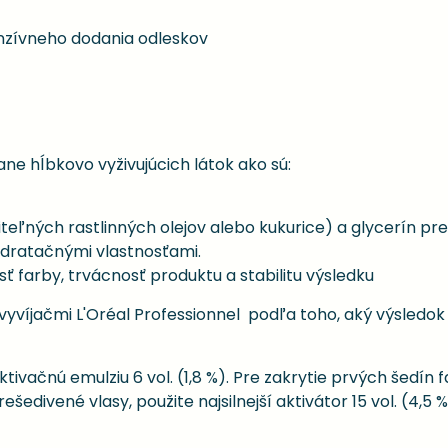
enzívneho dodania odleskov
ne hĺbkovo vyživujúcich látok ako sú:
teľných rastlinných olejov alebo kukurice) a glycerín pre
ydratačnými vlastnosťami.
ť farby, trvácnosť produktu a stabilitu výsledku
vyvíjačmi L'Oréal Professionnel podľa toho, aký výsledok 
tivačnú emulziu 6 vol. (1,8 %). Pre zakrytie prvých šedín f
ešedivené vlasy, použite najsilnejší aktivátor 15 vol. (4,5 %