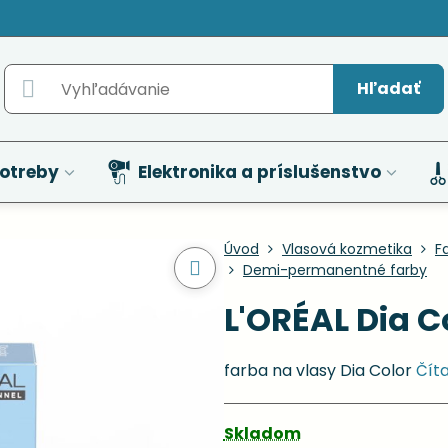
Hľadať
otreby
Elektronika a príslušenstvo
Úvod
Vlasová kozmetika
F
Demi-permanentné farby
L'ORÉAL Dia Co
farba na vlasy Dia Color
Číta
Skladom