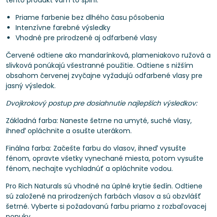
tento produkt vám to splní.
Priame farbenie bez dlhého času pôsobenia
Intenzívne farebné výsledky
Vhodné pre prirodzené aj odfarbené vlasy
Červené odtiene ako mandarínková, plameniakovo ružová a
slivková ponúkajú všestranné použitie. Odtiene s nižším
obsahom červenej zvyčajne vyžadujú odfarbené vlasy pre
jasný výsledok.
Dvojkrokový postup pre dosiahnutie najlepších výsledkov:
Základná farba: Naneste šetrne na umyté, suché vlasy,
ihneď opláchnite a osušte uterákom.
Finálna farba: Začešte farbu do vlasov, ihneď vysušte
fénom, opravte všetky vynechané miesta, potom vysušte
fénom, nechajte vychladnúť a opláchnite vodou.
Pro Rich Naturals sú vhodné na úplné krytie šedín. Odtiene
sú založené na prirodzených farbách vlasov a sú obzvlášť
šetrné. Vyberte si požadovanú farbu priamo z rozbaľovacej
ponuky.