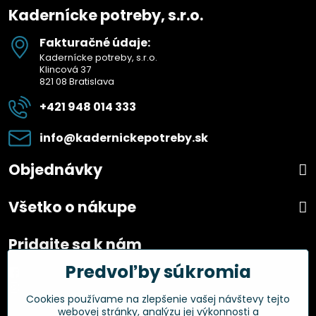
Kadernícke potreby, s.r.o.
Fakturačné údaje:
Kadernícke potreby, s.r.o.
Klincová 37
821 08 Bratislava
+421 948 014 333
info​@kadernickepotreby​.sk
Objednávky
Všetko o nákupe
Pridajte sa k nám
Predvoľby súkromia
Facebook
Instagram
Cookies používame na zlepšenie vašej návštevy tejto
webovej stránky, analýzu jej výkonnosti a