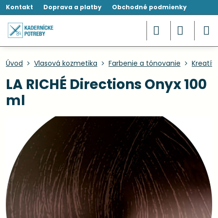
Kontakt
Doprava a platby
Obchodné podmienky
Úvod
Vlasová kozmetika
Farbenie a tónovanie
Kreatív
LA RICHÉ Directions Onyx 100
ml