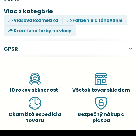
Viac z kategórie
Vlasová kozmetika
Farbenie a tónovanie
Kreatívne farby na vlasy
GPSR
10 rokov skúseností
Všetok tovar skladom
Okamžitá expedícia
Bezpečný nákup a
tovaru
platba