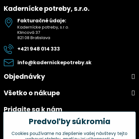
Kadernícke potreby, s.r.o.
Fakturačné údaje:
Kadernícke potreby, s.r.o.
Klincová 37
821 08 Bratislava
+421 948 014 333
info​@kadernickepotreby​.sk
Objednávky
Všetko o nákupe
Pridajte sa k nám
Predvoľby súkromia
Facebook
Instagram
Cookies používame na zlepšenie vašej návštevy tejto