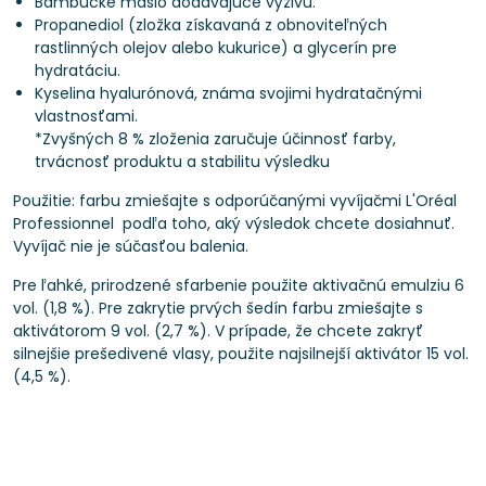
Bambucké maslo dodávajúce výživu.
Propanediol (zložka získavaná z obnoviteľných
rastlinných olejov alebo kukurice) a glycerín pre
hydratáciu.
Kyselina hyalurónová, známa svojimi hydratačnými
vlastnosťami.
*Zvyšných 8 % zloženia zaručuje účinnosť farby,
trvácnosť produktu a stabilitu výsledku
Použitie: farbu zmiešajte s odporúčanými vyvíjačmi L'Oréal
Professionnel podľa toho, aký výsledok chcete dosiahnuť.
Vyvíjač nie je súčasťou balenia.
Pre ľahké, prirodzené sfarbenie použite aktivačnú emulziu 6
vol. (1,8 %). Pre zakrytie prvých šedín farbu zmiešajte s
aktivátorom 9 vol. (2,7 %). V prípade, že chcete zakryť
silnejšie prešedivené vlasy, použite najsilnejší aktivátor 15 vol.
(4,5 %).