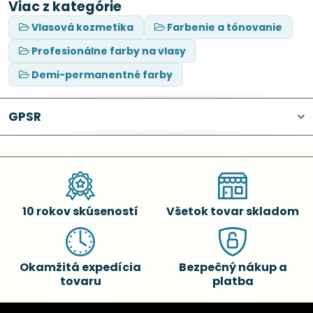
Viac z kategórie
Vlasová kozmetika
Farbenie a tónovanie
Profesionálne farby na vlasy
Demi-permanentné farby
GPSR
10 rokov skúseností
Všetok tovar skladom
Okamžitá expedícia
Bezpečný nákup a
tovaru
platba