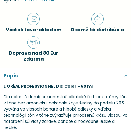
Výrobca:
L'ORÉAL Dia Color
Všetok tovar skladom
Okamžitá distribúcia
Doprava nad 80 Eur
zdarma
Popis
L'ORÉAL PROFESSIONNEL Dia Color - 60 ml
Dia color sú demipermanentné alkalické farbiace krémy tón
v tóne bez amoniaku. dokonale kryje šediny do podielu 70%,
vytvára vo vlasoch bohaté a hlboké odlesky a vďaka
technológii tón v tóne zvýrazňuje prirodzenú krásu vlasov. Po
nafarbení sú vlasy zdravé, bohaté a hodvábne lesklé a
hebké.