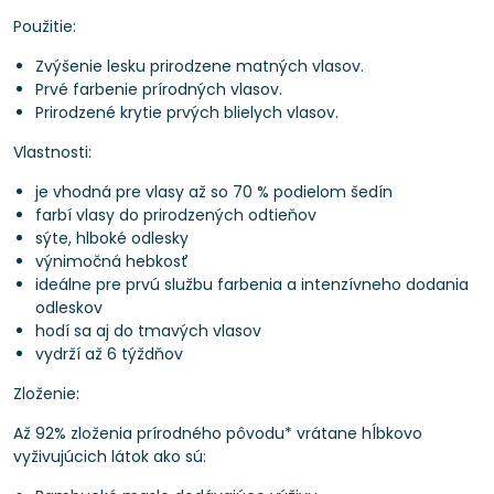
Použitie:
Zvýšenie lesku prirodzene matných vlasov.
Prvé farbenie prírodných vlasov.
Prirodzené krytie prvých blielych vlasov.
Vlastnosti:
je vhodná pre vlasy až so 70 % podielom šedín
farbí vlasy do prirodzených odtieňov
sýte, hlboké odlesky
výnimočná hebkosť
ideálne pre prvú službu farbenia a intenzívneho dodania
odleskov
hodí sa aj do tmavých vlasov
vydrží až 6 týždňov
Zloženie:
Až 92% zloženia prírodného pôvodu* vrátane hĺbkovo
vyživujúcich látok ako sú: