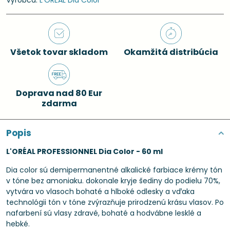
Výrobca:
L'ORÉAL Dia Color
Všetok tovar skladom
Okamžitá distribúcia
Doprava nad 80 Eur
zdarma
Popis
L'ORÉAL PROFESSIONNEL Dia Color - 60 ml
Dia color sú demipermanentné alkalické farbiace krémy tón
v tóne bez amoniaku. dokonale kryje šediny do podielu 70%,
vytvára vo vlasoch bohaté a hlboké odlesky a vďaka
technológii tón v tóne zvýrazňuje prirodzenú krásu vlasov. Po
nafarbení sú vlasy zdravé, bohaté a hodvábne lesklé a
hebké.