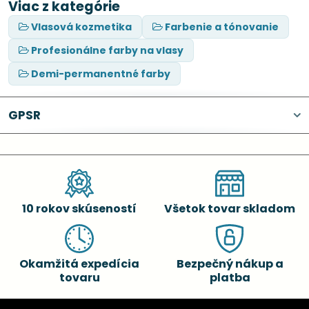
Viac z kategórie
Vlasová kozmetika
Farbenie a tónovanie
Profesionálne farby na vlasy
Demi-permanentné farby
GPSR
10 rokov skúseností
Všetok tovar skladom
Okamžitá expedícia
Bezpečný nákup a
tovaru
platba