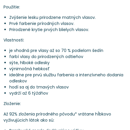
Použitie:
Zvýšenie lesku prirodzene matných vlasov.
Prvé farbenie prírodných vlasov.
Prirodzené krytie prvých blielych vlasov.
Vlastnosti:
je vhodná pre vlasy až so 70 % podielom šedín
farbí vlasy do prirodzených odtieňov
sýte, hlboké odlesky
výnimočná hebkosť
ideálne pre prvú službu farbenia a intenzívneho dodania
odleskov
hodí sa aj do tmavých vlasov
vydrží až 6 týždňov
Zloženie:
Až 92% zloženia prírodného pôvodu* vrátane hĺbkovo
vyživujúcich látok ako sú: