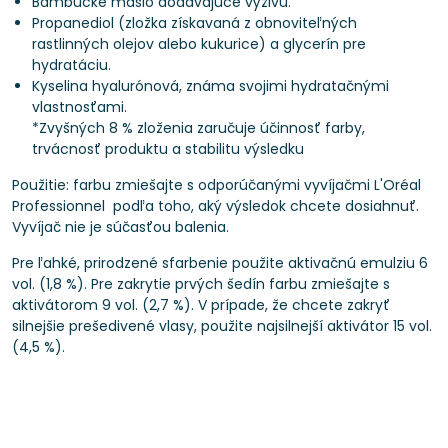
Bambucké maslo dodávajúce výživu.
Propanediol (zložka získavaná z obnoviteľných
rastlinných olejov alebo kukurice) a glycerín pre
hydratáciu.
Kyselina hyalurónová, známa svojimi hydratačnými
vlastnosťami.
*Zvyšných 8 % zloženia zaručuje účinnosť farby,
trvácnosť produktu a stabilitu výsledku
Použitie: farbu zmiešajte s odporúčanými vyvíjačmi L'Oréal
Professionnel podľa toho, aký výsledok chcete dosiahnuť.
Vyvíjač nie je súčasťou balenia.
Pre ľahké, prirodzené sfarbenie použite aktivačnú emulziu 6
vol. (1,8 %). Pre zakrytie prvých šedín farbu zmiešajte s
aktivátorom 9 vol. (2,7 %). V prípade, že chcete zakryť
silnejšie prešedivené vlasy, použite najsilnejší aktivátor 15 vol.
(4,5 %).