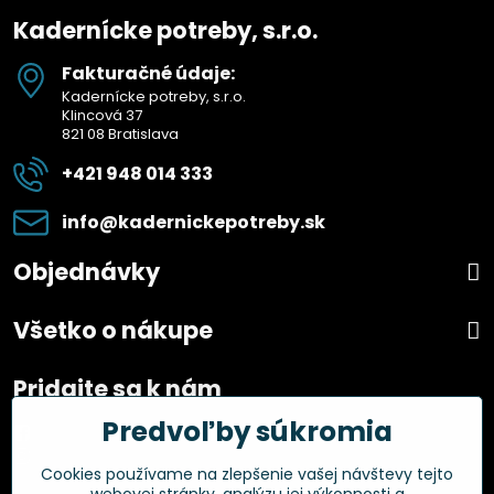
Kadernícke potreby, s.r.o.
Fakturačné údaje:
Kadernícke potreby, s.r.o.
Klincová 37
821 08 Bratislava
+421 948 014 333
info​@kadernickepotreby​.sk
Objednávky
Všetko o nákupe
Pridajte sa k nám
Predvoľby súkromia
Facebook
Instagram
Cookies používame na zlepšenie vašej návštevy tejto