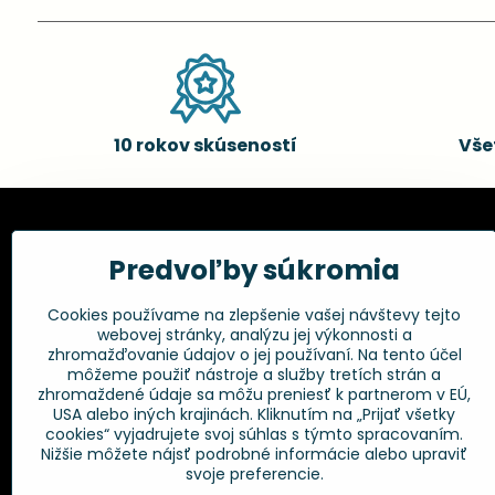
10 rokov skúseností
Vše
Kadernícke potreby, s.r.o.
Všetko 
Predvoľby súkromia
Fakturačné údaje:
Obchodné p
Cookies používame na zlepšenie vašej návštevy tejto
Postup pri r
Kadernícke potreby, s.r.o.
webovej stránky, analýzu jej výkonnosti a
Klincová 37
Odstúpenie 
zhromažďovanie údajov o jej používaní. Na tento účel
821 08 Bratislava
Ochrana os
môžeme použiť nástroje a služby tretích strán a
GPSR
zhromaždené údaje sa môžu preniesť k partnerom v EÚ,
+421 948 014 333
USA alebo iných krajinách. Kliknutím na „Prijať všetky
cookies“ vyjadrujete svoj súhlas s týmto spracovaním.
Nižšie môžete nájsť podrobné informácie alebo upraviť
info​@kadernickepotreby​.sk
svoje preferencie.