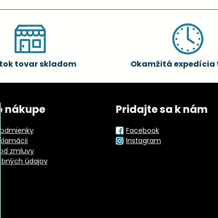
tok tovar skladom
Okamžitá expedícia 
o nákupe
Pridajte sa k nám
odmienky
Facebook
eklamácii
Instagram
od zmluvy
obných údajov