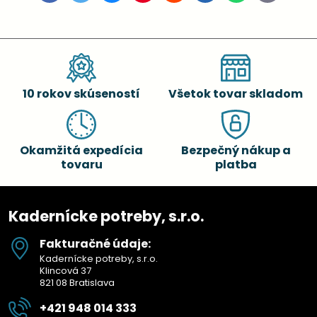
mail
10 rokov skúseností
Všetok tovar skladom
Okamžitá expedícia
Bezpečný nákup a
tovaru
platba
Kadernícke potreby, s.r.o.
Fakturačné údaje:
Kadernícke potreby, s.r.o.
Klincová 37
821 08 Bratislava
+421 948 014 333