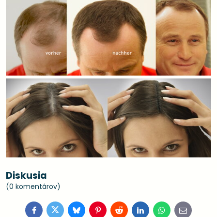
Diskusia
(0 komentárov)
Facebook
Twitter
Bluesky
Pinterest
Reddit
LinkedIn
WhatsApp
E-