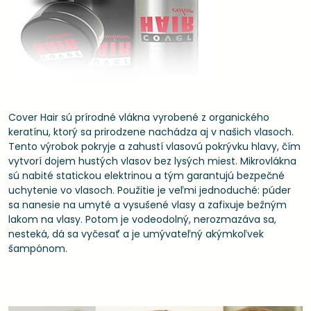
Cover Hair sú prírodné vlákna vyrobené z organického
keratínu, ktorý sa prirodzene nachádza aj v našich vlasoch.
Tento výrobok pokryje a zahustí vlasovú pokrývku hlavy, čím
vytvorí dojem hustých vlasov bez lysých miest. Mikrovlákna
sú nabité statickou elektrinou a tým garantujú bezpečné
uchytenie vo vlasoch. Použitie je veľmi jednoduché: púder
sa nanesie na umyté a vysušené vlasy a zafixuje bežným
lakom na vlasy. Potom je vodeodolný, nerozmazáva sa,
nesteká, dá sa vyčesať a je umývateľný akýmkoľvek
šampónom.