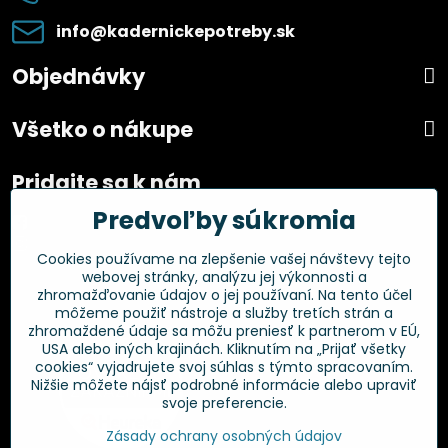
info​@kadernickepotreby​.sk
Objednávky
Všetko o nákupe
Pridajte sa k nám
Predvoľby súkromia
Facebook
Instagram
Cookies používame na zlepšenie vašej návštevy tejto
webovej stránky, analýzu jej výkonnosti a
Overené zákazníkmi
zhromažďovanie údajov o jej používaní. Na tento účel
môžeme použiť nástroje a služby tretích strán a
zhromaždené údaje sa môžu preniesť k partnerom v EÚ,
USA alebo iných krajinách. Kliknutím na „Prijať všetky
cookies“ vyjadrujete svoj súhlas s týmto spracovaním.
Nižšie môžete nájsť podrobné informácie alebo upraviť
svoje preferencie.
Zásady ochrany osobných údajov