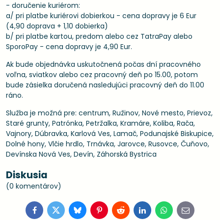
- doručenie kuriérom:
a/ pri platbe kuriérovi dobierkou - cena dopravy je 6 Eur
(4,90 doprava + 1,10 dobierka)
b/ pri platbe kartou, predom alebo cez TatraPay alebo
SporoPay - cena dopravy je 4,90 Eur.
Ak bude objednávka uskutočnená počas dní pracovného
voľna, sviatkov alebo cez pracovný deň po 15.00, potom
bude zásielka doručená nasledujúci pracovný deň do 11.00
ráno.
Služba je možná pre: centrum, Ružinov, Nové mesto, Prievoz,
Staré grunty, Patrónka, Petržalka, Kramáre, Koliba, Rača,
Vajnory, Dúbravka, Karlová Ves, Lamač, Podunajské Biskupice,
Dolné hony, Vlčie hrdlo, Trnávka, Jarovce, Rusovce, Čuňovo,
Devínska Nová Ves, Devín, Záhorská Bystrica
Diskusia
(0 komentárov)
Facebook
Twitter
Bluesky
Pinterest
Reddit
LinkedIn
WhatsApp
E-
mail