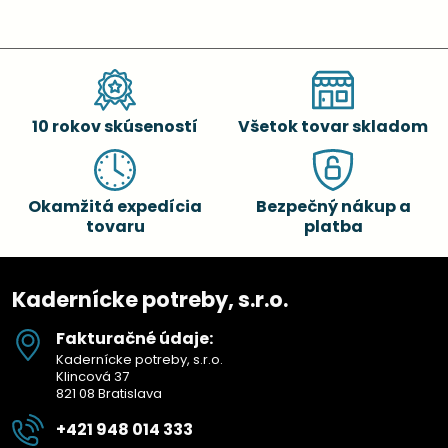
10 rokov skúseností
Všetok tovar skladom
Okamžitá expedícia
Bezpečný nákup a
tovaru
platba
Kadernícke potreby, s.r.o.
Fakturačné údaje:
Kadernícke potreby, s.r.o.
Klincová 37
821 08 Bratislava
+421 948 014 333