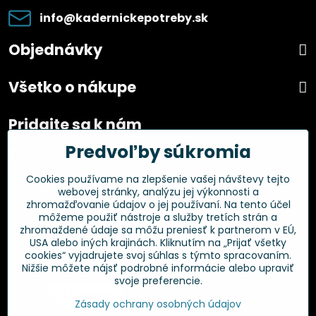
info​@kadernickepotreby​.sk
Objednávky
Všetko o nákupe
Pridajte sa k nám
Predvoľby súkromia
Facebook
Instagram
Cookies používame na zlepšenie vašej návštevy tejto
webovej stránky, analýzu jej výkonnosti a
Overené zákazníkmi
zhromažďovanie údajov o jej používaní. Na tento účel
môžeme použiť nástroje a služby tretích strán a
zhromaždené údaje sa môžu preniesť k partnerom v EÚ,
USA alebo iných krajinách. Kliknutím na „Prijať všetky
cookies“ vyjadrujete svoj súhlas s týmto spracovaním.
Nižšie môžete nájsť podrobné informácie alebo upraviť
svoje preferencie.
Zásady ochrany osobných údajov