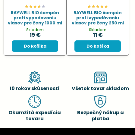
RAYWELL BIO šampón
RAYWELL BIO šampón
proti vypadavaniu
proti vypadávaniu
vlasov pre ženy 1000 ml
vlasov pre ženy 250 ml
Skladom
Skladom
19 €
11 €
Do košíka
Do košíka
10 rokov skúseností
Všetok tovar skladom
Okamžitá expedícia
Bezpečný nákup a
tovaru
platba