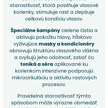
starostlivosť, ktorá posilňuje vlasové
korienky, stimuluje rast a zlepšuje
celkovú kondíciu vlasov.
Špeciálne šampóny
cielene čistia a
aktivujú pokožku hlavy, hĺbkovo
vyživujúce
masky a kondicionéry
obnovujú štruktúru vlasového vlákna
a zvyšujú jeho odolnosť, zatiaľ čo
toniká a séra
aplikované ku
korienkom intenzívne podporujú
mikrocirkuláciu a aktivitu rastových
procesov.
Pravidelná starostlivosť týmto
spôsobom môže výrazne obmedziť