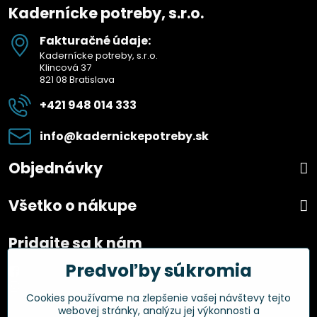
Kadernícke potreby, s.r.o.
Fakturačné údaje:
Kadernícke potreby, s.r.o.
Klincová 37
821 08 Bratislava
+421 948 014 333
info​@kadernickepotreby​.sk
Objednávky
Všetko o nákupe
Pridajte sa k nám
Predvoľby súkromia
Facebook
Instagram
Cookies používame na zlepšenie vašej návštevy tejto
webovej stránky, analýzu jej výkonnosti a